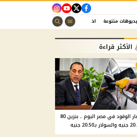
instagram
youtube
twitter
facebook
ديوهات متنوعة
اخبار الفن
منوعات مسيحية
اخبار الرياضة
الأكثر قراءة
أسعار الوقود في مصر اليوم .. بنزين 80