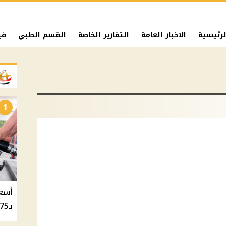
لرئيسية
الاخبار العامة
التقارير الخاصة
القسم الطبي
في
1
بـ20.75 جنيه والسولار بـ20.50 جنيه