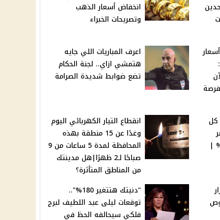
حدين
انخفاض أسعار الذهب
ت
وتصريحات الخبراء
سعار
اعرف المباريات اللي جايه
الذهب اليوم 12-11-2024:
هتمشي ازاي.. لجنة الحكام
لآن
تضع ضوابط شديدة الصرامة
لفرصة
1 جنيه كل
انقطاع التيار الكهربائي اليوم
ر
وغدًا عن 15 منطقة بهذه
بعائد يصل إلى 27% |
المحافظة لمدة 5 ساعات من 9
صباحًا لـ2 ظهرًا|هل مدينتك
من المناطق المتأثرة؟
ر
"دنيتك هتتغير 180%"..
وص
توقعات ليلى عبد اللطيف لبرج
فلكي سيحالفه الحظ في