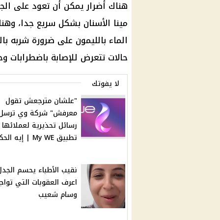
هناك أضرار يمكن أن تعود على الج
مينا الأسنان بشكل سريع جدا، وهن
الماء بالليمون على ضرورة شربه ب
حالات تتعرض للإصابة باضطرابات وح
لا يفوتك
"علشان مترجعش تقول
معرفش" شركة وي ترسل
رسائل تحذيرية لعملائها ع
تطبيق My WE | إيه الحكاية؟
نقيب الأطباء يحسم الجدل
اعرف العقوبات التي تواج
وسام شعيب