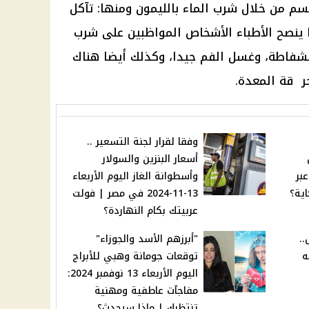
سم من خلال شرب الماء بالليمون ومنها: تآكل
ا ينصح الأطباء الأشخاص المواظبين على شرب
الشفاطة، وغسل الفم جيدا، وكذلك أيضا هناك
ر قة المعدة.
وفقا لقرار لجنة التسعير ..
أسعار البنزين والسولار
بر
وأسطوانة الغاز اليوم الأربعاء
13-11-2024 في مصر | فولت
عربيتك بكام النهاردة؟
..
"أبرزهم الأسد والجوزاء"
ه
توقعات جومانة وهبي للأبراج
اليوم الأربعاء 13 نوفمبر 2024:
مفاجآت عاطفية ومهنية
تنتظرك | ماذا سيحدث؟