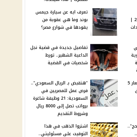
تعرف ايه عن سيارة جيمس
وكرامة لشهر نوفمبر 2024 |
بوند وما هي عقوبة من
ات
يقودها في شوارع مصر؟
ي
تفاصيل جديدة في قضية نجل
وية
الداعية الشهير.. تورط
ة
شخصيات في القضية
الحق اشتري.. انخفاض أسعار 5
"هتقبض بـ الريال السعودي"..
فرص عمل للمصريين في
السعودية: 21 وظيفة شاغرة
برواتب تصل إلى 8000 ريال
وشروط التقديم
ج"..
اشتروا الذهب في هذا
.
التوقيت على مسئوليتي..