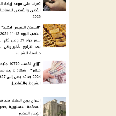
تعرف على موعد زيادة ال
الأدنى والأقصى للمعاشا
2025
"المعدن النفيس اتهبد" أ
سعر جرام 21 وصل كام ا
بعد التراجع الأخير وهل ا
مناسبة للشراء؟
"إزاي تكسب 0770
شهر؟".. شهادات بنك مص
2024 
الشروط والتفاصيل
اقتراح يريح الملاك بعد قرا
المحكمة الدستورية بخص
الإيجار القديم