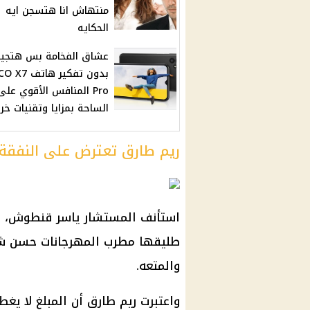
منتهاش انا هتسجن ايه
الحكايه
عشاق الفخامة بس هتجيب
بدون تفكير هاتف
Pro المنافس الأقوي على
الساحة بمزايا وتقنيات خرا
ريم طارق تعترض على النفقة
استأنف المستشار ياسر قنطوش، مح
والمتعه.
واعتبرت ريم طارق أن المبلغ لا يغ