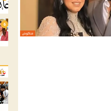
6
شاكوش