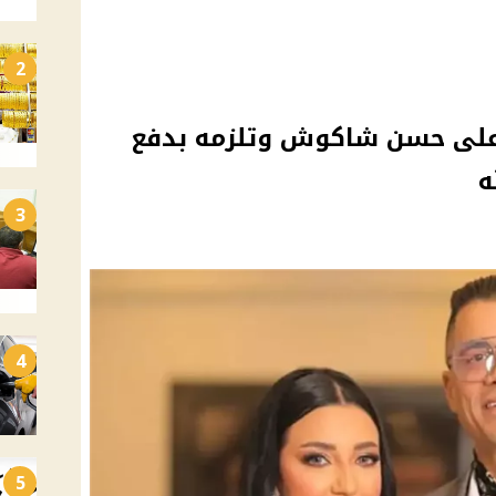
2
 على حسن شاكوش وتلزمه بدفع
ه
3
4
5