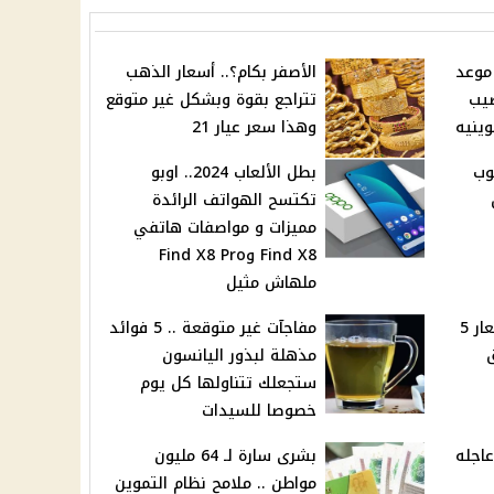
 موعد
الأصفر بكام؟.. أسعار الذهب
صيب
تتراجع بقوة وبشكل غير متوقع
وينيه
وهذا سعر عيار 21
وب
بطل الألعاب 2024.. اوبو
تكتسح الهواتف الرائدة
مميزات و مواصفات هاتفي
Find X8 وFind X8 Pro
ملهاش مثيل
الحق اشتري.. انخفاض أسعار 5
مفاجآت غير متوقعة .. 5 فوائد
مذهلة لبذور اليانسون
ستجعلك تتناولها كل يوم
خصوصا للسيدات
عاجله
بشرى سارة لـ 64 مليون
مواطن .. ملامح نظام التموين