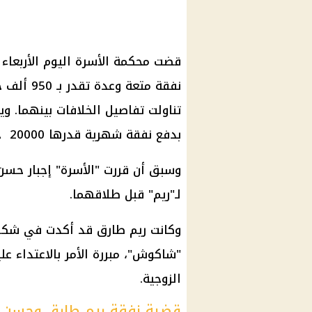
قضت محكمة الأسرة اليوم الأربعاء
نفقة متعة
تناولت تفاصيل الخلافات بينهما. و
بدفع نفقة شهرية قدرها 20000 جنيه لزوجته السابقة.
لـ"ريم" قبل طلاقهما.
وكانت ريم طارق قد أكدت في شكوى
"شاكوش"، مبررة الأمر بالاعتداء ع
الزوجية.
قضية نفقة ريم طارق وحسن