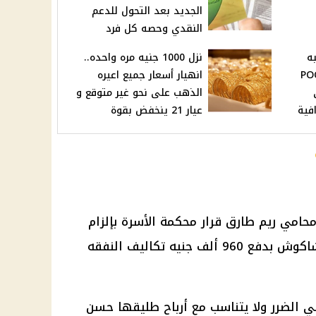
الجديد بعد التحول للدعم
النقدي وحصه كل فرد
ه
نزل 1000 جنيه مره واحده..
 POCO X7
انهيار أسعار جميع اعيره
الذهب على نحو غير متوقع و
فية
عيار 21 ينخفض بقوة
امي ريم طارق قرار محكمة الأسرة بإلزام
طليقها مطرب المهرجانات حسن شاكوش بدفع 960 ألف جنيه تكاليف النفقه
طي الضرر ولا يتناسب مع أرباح طليقها حسن