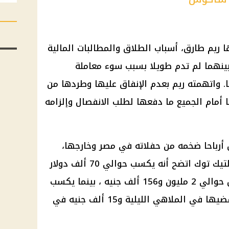
 ريم طارق، أسباب الطلاق والمطالبات المالية
بينهما لم تدم طويلا بسبب سوء معاملة
. واتهمته ريم بعدم الإنفاق عليها وطردها من
ا أمام الجميع ما دفعها لطلب الانفصال وإلزامه
رباحا ضخمه من حفلاته في مصر وخارجها،
بالإضافة إلى دخله من اليوتيوب والتيك توك اتضح أنه يكسب حوالي 70 ألف دولار
من حفلاته في الخارج، أي ما يعادل حوالي 2 مليون و156 ألف جنيه ، بينما يكسب
40 ألف جنيه عن كل نصف ساعة يقضيها في الملاهي الليلية و15 ألف جنيه في