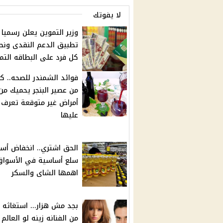
لا يفوتك
وزير التموين يعلن رسميا
تطبيق الدعم النقدى ون
كل فرد على البطاقه التم
فوائد الشمندر للصحه.. ك
من عصير البنجر يحميك من
أمراض غير متوقعة تعرف
عليها
سلع أساسية في الأسواق
اهمها الشاى والسكر
بجد مش هزار... استغاثه 
من الفنانه زينه لو العالم