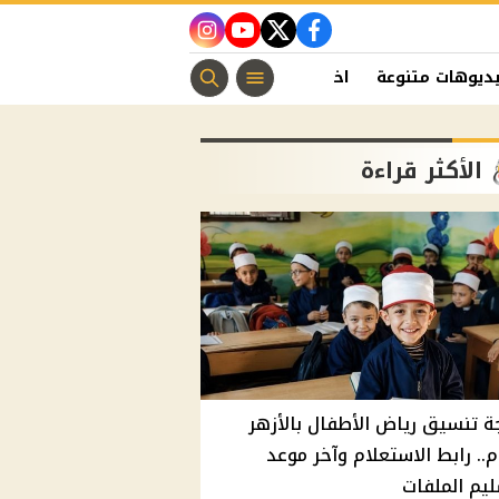
instagram
youtube
twitter
facebook
ديوهات متنوعة
اخبار الفن
منوعات مسيحية
اخبار الرياضة
الأكثر قراءة
ة تنسيق رياض الأطفال بالأزهر
م.. رابط الاستعلام وآخر موعد
يم الملفات