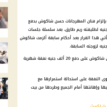
 بإلزام فنان المهرجانات حسن شاكوش بدفع
 وعدة تقدر بـ 950 ألف جنيه لطليقته ريم طارق، بعد سلسلة جلسات
يأتي هذا القرار بعد أحكام سابقة ألزمت شاكوش
وسبق أن قررت "الأسرة" إجبار حسن شاكوش على دفع 20 ألف جنيه نفقة شهرية
 النفقة على استحالة استمرارها مع
ليها وإهانتها أمام الجميع وطردها من بيت
 شاكوش