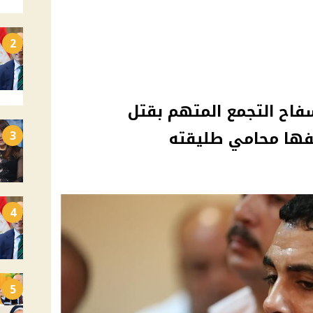
2
اح التجمع المتهم بقتل
فها محامي طليقته
3
4
5