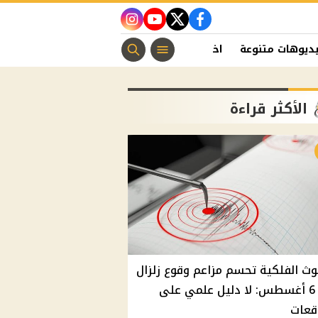
instagram
youtube
twitter
facebook
ديوهات متنوعة
اخبار الفن
منوعات مسيحية
اخبار الرياضة
الأكثر قراءة
وث الفلكية تحسم مزاعم وقوع زلزال
غدًا 6 أغسطس: لا دليل علمي على
قعات