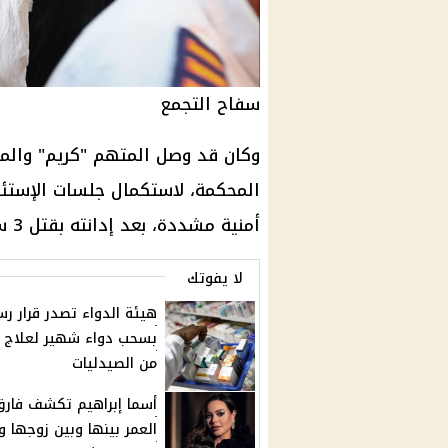
سفاح التجمع
وكان قد وصل المتهم "كريم" والمعر
المحكمة
، لاستكمال جلسات الإستئ
أمنية مشددة، بعد إدانته بقتل 3 سيدات وإلقاء الجثـ ـث في أماكن متفرقة.
لا يفوتك
هيئة الدواء تصدر قرار ر
بسحب دواء شهير لعلاج ال
من الصيدليات
أسما إبراهيم تكشف فارق
العمر بينها وبين زوجها و