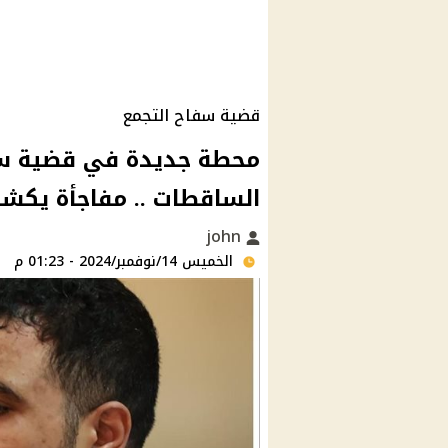
قضية سفاح التجمع
محطة جديدة في قضية سف
الساقطات .. مفاجأة يكش
john
الخميس 14/نوفمبر/2024 - 01:23 م