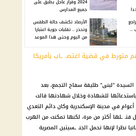
2024 وقرار عاجل يطبق على
دا
جميع المدارس
اجع
الأرصاد تكشف حالة الطقس
..
وتحذر .. تقلبات جوية اعتبارا
من اليوم وحتى هذا الموعد
م متورط في قضية اغتصـ ـاب بأمريكا
السيدة "لبنى" طليقة
سفاح التجمع
، بعد
استدعائها للشهادة وخلال شهادتها قالت
مدينة
الإسكندرية
وكان دائم التعدي
ل قتـ ـلها أكثر من مرة، لكنها تمكنت من الهرب
ريطانيا نظرا لإنها تحمل الجنـ ـسيتين المصرية