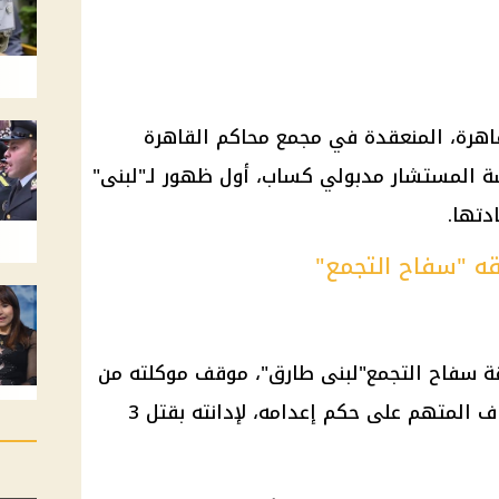
اهرة
، المنعقدة في مجمع محاكم
القاهرة
ة المستشار مدبولي كساب، أول ظهور لـ"لبنى"
تها.
ه "سفاح التجمع"
قة
سفاح التجمع
"لبنى طارق"، موقف موكلته من
الحضور للشاهدة في جلسة استئناف المتهم على حكم إعدامه، لإدانته بقتل 3