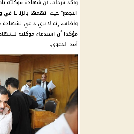
وأكد فرحات، أن
شهادة
موكلته باط
التجمع
" حيث اتهمها بالزنـ ـا في
وأضاف، إنه لا يري داعي لشهادة م
مؤكدا أن استدعاء موكلته للشهادة
أمد الدعوي.