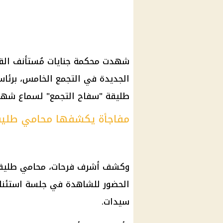
شهدت
محكمة
جنايات مُستأنف
الق
الجديدة
في التجمع الخامس، برئاس
طليقة "
سفاح التجمع
"
لسماع شهاد
مفاجأة يكشفها محامي طليق
وكشف أشرف فرحات، محامي طلي
سيدات.