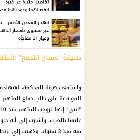
تفاصيل مثيرة عن فترة
انفصالهما وعودتهما مجد
انهيار المعدن الأصفر | تر
غير مسبوق بأسعار الذهب 
وعيار 21 مفاجأة
طليقة "سفاح التجمع" :المته
واستمعت هيئة
المحكمة
، لشهادة 
الموافقة على طلب دفاع المتهم ب
"لبنى" إنها تزوجت المتهم منذ 10 أعوام في
عليها بالضرب، وأشارت إلى أنه حاو
منه منذ 3 سنوات وذهبت إلي ب