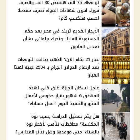
لو معاك 75 الف هتقبض 30 الف والصرف
فورا.. اقوى شهادات البنوك تصرف مقدما:
احسب هتكسب كام؟
الايجار القديم تريند في مصر بعد حكم
الدستورية العليا.. وتحرك برلماني بشأن
تعديل القانون
عيار 21 بكام الان؟ الذهب يخالف التوقعات
بعد ارتفاع الدولار: الجرام بـ 2504 جنيه لهذا
العيار!
عاجل لسكان الجيزة: غلق كلي لهذه
المناطق 6 شهور بقرار حكومي لأعمال
المترو والتنفيذ اليوم "اعمل حسابك"
هل يتم تعطيل الدراسة بسبب نوة
المكنسة؟ محافظات تتأهب لأخطر نوة
بالشتاء: متى موعدها وهل تتأثر المدارس؟