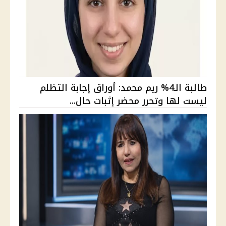
طالبة الـ4% ريم محمد: أوراق إجابة التظلم
ليست لها وتحرر محضر إثبات حال...