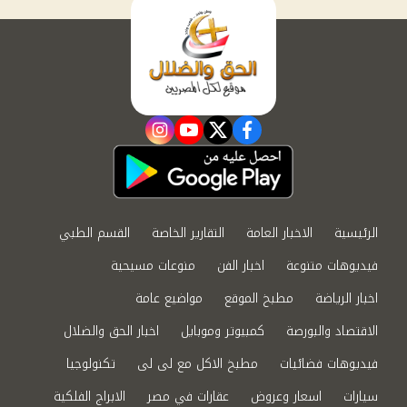
instagram
youtube
twitter
facebook
الرئيسية
الاخبار العامة
التقارير الخاصة
القسم الطبي
فيديوهات متنوعة
اخبار الفن
منوعات مسيحية
اخبار الرياضة
مطبخ الموقع
مواضيع عامة
الاقتصاد والبورصة
كمبيوتر وموبايل
اخبار الحق والضلال
فيديوهات فضائيات
مطبخ الاكل مع لى لى
تكنولوجيا
سيارات
اسعار وعروض
عقارات في مصر
الابراج الفلكية