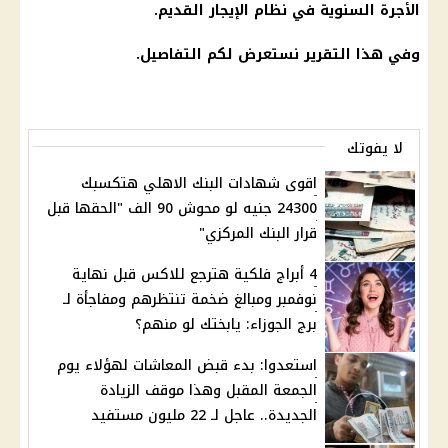
الأجرة السنوية في نظام
الإيجار القديم
.
وفي هذا التقرير نستعرض لكم التفاصيل.
لا يفوتك
اقوى شهادات البنك الاهلي هتكسبك
24300 جنيه لو محوش 90 الف "الحقها قبل
قرار البنك المركزي"
4 أبراج فلكية هترجع للاكس قبل نهاية
نوفمبر ومبالغ ضخمة تنتظرهم ومفاجأة لـ
برج الجوزاء: يابختك لو منهم؟
استعدوا: بدء قبض المعاشات لهؤلاء يوم
الجمعة المقبل وهذا موقف الزيادة
الجديدة.. عاجل لـ 22 مليون مستفيد