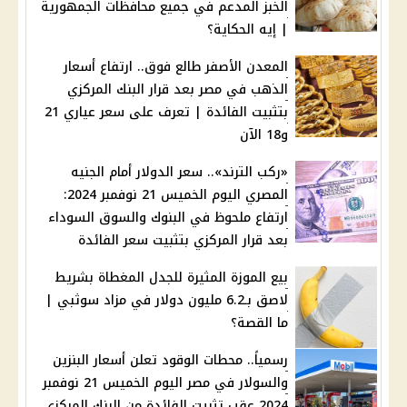
الخبز المدعم في جميع محافظات الجمهورية
| إيه الحكاية؟
المعدن الأصفر طالع فوق.. ارتفاع أسعار
الذهب في مصر بعد قرار البنك المركزي
بتثبيت الفائدة | تعرف على سعر عياري 21
و18 الآن
«ركب الترند».. سعر الدولار أمام الجنيه
المصري اليوم الخميس 21 نوفمبر 2024:
ارتفاع ملحوظ في البنوك والسوق السوداء
بعد قرار المركزي بتثبيت سعر الفائدة
بيع الموزة المثيرة للجدل المغطاة بشريط
لاصق بـ6.2 مليون دولار في مزاد سوثبي |
ما القصة؟
رسمياً.. محطات الوقود تعلن أسعار البنزين
والسولار في مصر اليوم الخميس 21 نوفمبر
2024 عقب تثبيت الفائدة من البنك المركزي