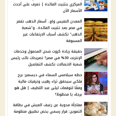
المركزي بتثبيت الفائدة | تعرف على أحدث
الأسعار الآن
المعدن النفيس ولع.. أسعار الذهب تقفز
في مصر بعد تثبيت الفائدة.. و"شعبة
الذهب" تكشف أسباب الارتفاعات غير
المسبوقة
حقيقة زيادة كروت شحن المحمول وخدمات
الإنترنت 30% في مصر؟ تصريحات نائب رئيس
شعبة الاتصالات تكشف التفاصيل
حظه سيلامس السماء في ديسمبر: برج
فلكي سيحقق ثراء رهيب وترقيات مالية
وفقًا لتوقعات ليلى عبد اللطيف | هل هو
برجك يا محظوظ؟
مفاجأة مدوية عن رغيف العيش في بطاقة
التموين: قرار رسمي يخص تطبيق منظومة