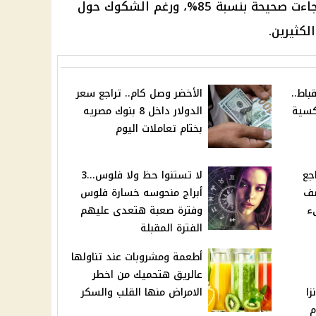
والغريب أن كل توقعاتها السابقة جاءت صحيحة بنسبة 85%، ورغم الشكوك حول
الكثيرين.
باط..
الأخضر وصل كام.. تراجع سعر
كسية
الدولار داخل 8 بنوك مصريه
بختام تعاملات اليوم
جع
لا تستنوا حظ ولا فلوس...3
صف
أبراج منحوسه خسارة فلوس
فاجىء
وفترة صعبة هتعدى عليهم
الفترة المقبلة
أطعمة ومشروبات عند تناولها
عالريق هتحميك من اخطر
زا
الامراض منها القلب والسكر
م