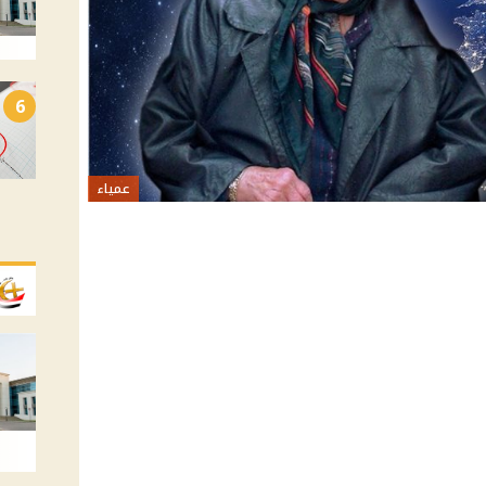
6
عمياء