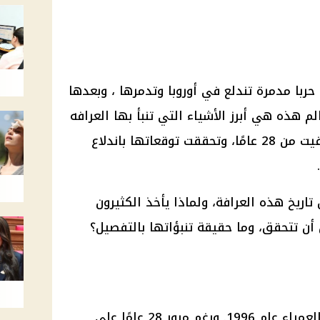
 حيث سنشهد حربا مدمرة تندلع في أوروبا وتدمرها ، وبعدها
لم هذه هي أبرز الأشياء التي تنبأ بها العرافه
البلغارية العمياء بابا فانجا التي توفيت من 28 عامًا، وتحققت توقعاتها باندلاع
تاريخ هذه العرافة، ولماذا يأخذ الكثيرون
أن تتحقق، وما حقيقة تنبؤاتها بالتفصيل؟
توفيت بابا فانجا، العرافه البلغارية العمياء عام 1996. ورغم مرور 28 عامًا على