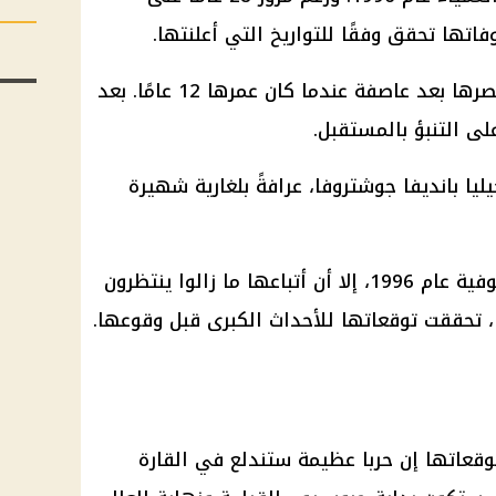
وفاتها تحقق وفقًا للتواريخ التي أعلنتها.
ولدت بابا فانجا عام 1911 وفقدت بصرها بعد عاصفة عندما كان عمرها 12 عامًا. بعد
لى التنبؤ بالمستقبل.
يليا بانديفا جوشتروفا، عرافةً بلغارية شهيرة
وعلى الرغم من وفاة المعالجة الصوفية عام 1996، إلا أن أتباعها ما زالوا ينتظرون
، تحققت توقعاتها للأحداث الكبرى قبل وقوعها.
وقعاتها إن حربا عظيمة ستندلع في القارة