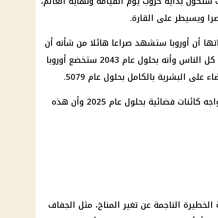
 وأن هذه الحرب ستكون بداية حروب يوم القيامة ونهاية العالم،
ا ويسيطر على القارة.
ها أن أوروبا ستشهد صراعا هائلا من شأنه أن
يدمر القارة بأكملها، لكن لن يموت كل الناس وأنه بحلول عام 2043 ستخضع أوروبا
على البشرية بالكامل بحلول عام 5079.
كما توقعت بابا فانجا أن الأرض ستواجه كائنات فضائية بحلول عام 2025 وأن هذه
ية الخطيرة الناجمة عن تغير المناخ، مثل الجفاف