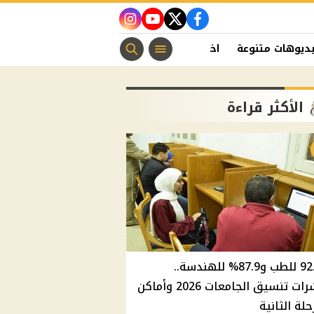
instagram
youtube
twitter
facebook
ديوهات متنوعة
اخبار الفن
منوعات مسيحية
اخبار الرياضة
الأكثر قراءة
92.8% للطب و87.9% للهندسة..
مؤشرات تنسيق الجامعات 2026 وأماكن
حلة الثانية