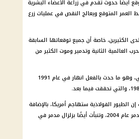
ع أيضًا حدوث تقدم في زراعة الأعضاء البشرية
 ​​العمر المتوقع ويعالج النقص في عمليات زرع
202 تثير الخوف لدى الكثيرين، خاصة أن جميع توقعاتها السابقة
ب العالمية الثانية وتدمير وموت الكثير من
كما تنبأت بتفكك الاتحاد السوفييتي، وهو ما حدث بالفعل انهار في عام 1991
 سبتمبر، وقالت إن الطيور الفولاذية ستهاجم أمريكا، بالإضافة
إلى تسونامي المحيط الهندي المدمر عام 2004، وتنبأت أيضًا بزلزال مدمر في