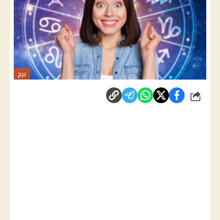
برج
شارك