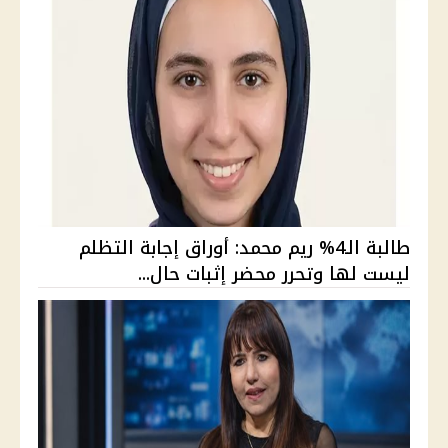
طالبة الـ4% ريم محمد: أوراق إجابة التظلم
ليست لها وتحرر محضر إثبات حال...