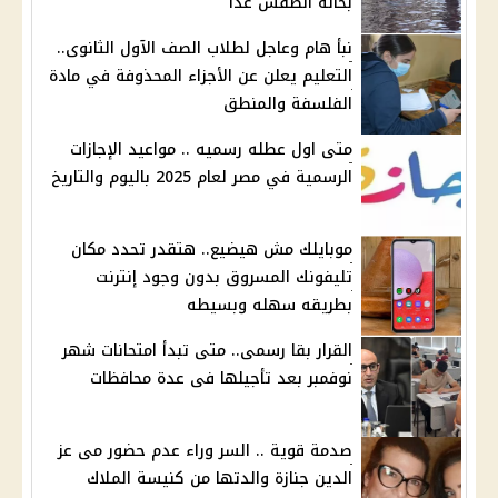
بحاله الطقس غدا
نبأ هام وعاجل لطلاب الصف الآول الثانوى..
التعليم يعلن عن الأجزاء المحذوفة في مادة
الفلسفة والمنطق
متى اول عطله رسميه .. مواعيد الإجازات
الرسمية في مصر لعام 2025 باليوم والتاريخ
موبايلك مش هيضيع.. هتقدر تحدد مكان
تليفونك المسروق بدون وجود إنترنت
بطريقه سهله وبسيطه
القرار بقا رسمى.. متى تبدأ امتحانات شهر
نوفمبر بعد تأجيلها فى عدة محافظات
صدمة قوية .. السر وراء عدم حضور مى عز
الدين جنازة والدتها من كنيسة الملاك