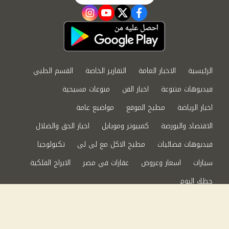
instagram
youtube
twitter
facebook
الرئيسية
الاخبار العامة
التقارير الخاصة
القسم الطبي
فيديوهات متنوعة
اخبار الفن
منوعات مسيحية
اخبار الرياضة
مطبخ الموقع
مواضيع عامة
الاقتصاد والبورصة
كمبيوتر وموبايل
اخبار الحق والضلال
فيديوهات فضائيات
مطبخ الاكل مع لى لى
تكنولوجيا
سيارات
اسعار وعروض
عقارات في مصر
الابراج الفلكية
حظك اليوم
من نحن
سياسة الخصوصية
اتصل بنا
©2024 الحق والضلال All Rights Reserved.