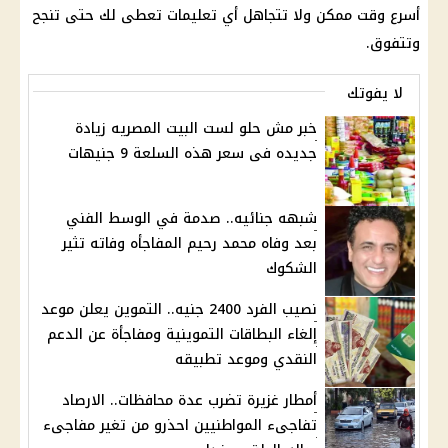
أسرع وقت ممكن ولا تتجاهل أي تعليمات تعطى لك حتى تنجح
وتتفوق.
لا يفوتك
خبر مش حلو لست البيت المصريه زيادة
جديده فى سعر هذه السلعة 9 جنيهات
شبهه جنائيه.. صدمة في الوسط الفني
بعد وفاه محمد رحيم المفاجأه وفاته تثير
الشكوك
نصيب الفرد 2400 جنيه.. التموين يعلن موعد
إلغاء البطاقات التموينية ومفاجأة عن الدعم
النقدي وموعد تطبيقه
أمطار غزيرة تضرب عدة محافظات.. الارصاد
تفاجىء المواطنيين احذرو من تغير مفاجىء