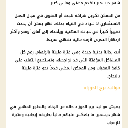
شهر ديسمبر بتقدم مهني ومالي كبير.
من الممكن تكوين شراكة ناجحة أو التفوق في مجال العمل
الاستثماري لا تتردد في القيام بذلك، فهو يمكن أن يحدث
تغييراً كبيراً في حياتك المهنية ويأخذك إلى آفاق أوسع وأكثر
ازدهاراً التعرض لأزمة مالية تنتهي سريعا.
أنت بحالة بدنية جيدة وفي فترة مليئة بالإلهام، رغم كل
المشاكل المؤقتة التي قد تواجهك، وتستطيع التغلب على
كافة العقبات ومن الممكن المضي قدماً نحو فترة مليئة
بالنجاح.
مواليد برج الجوزاء
يعيش مواليد برج الجوزاء حالة من الرخاء والتطور المهني في
شهر ديسمبر، ما ينعكس عليهم مالياً بطريقة إيجابية ومثيرة
للإعجاب.