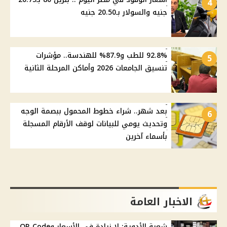
4
جنيه والسولار بـ20.50 جنيه
92.8% للطب و87.9% للهندسة.. مؤشرات
5
تنسيق الجامعات 2026 وأماكن المرحلة الثانية
بعد شهر.. شراء خطوط المحمول ببصمة الوجه
6
وتحديث يومي للبيانات لوقف الأرقام المسجلة
بأسماء آخرين
الاخبار العامة
شعبة الأدوية: لا زيادة في الأسعار وQR Code