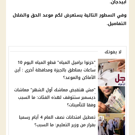
أبيدجان.
وفي السطور التالية يستعرض لكم موعد الحق والضلال
التفاصيل.
لا يفوتك
"خزنوا براميل المياه" قطع المياه اليوم 10
ساعات بمناطق بالجيزة ومحافظة أخرى : أين
الأماكن والموعد؟
"مش هتقبض معاشك أول الشهر" معاشات
ديسمبر ستتوقف لهذه الفئات: ما السبب
وفقا للتأمينات؟
تعطيل امتحانات نصف العام 4 أيام رسميا
بقرار من وزير التعليم: ما السبب؟