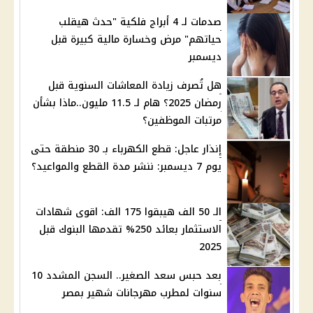
صدمات لـ 4 أبراج فلكية "حدث هيقلب
حياتهم" مرض وخسارة مالية كبيرة قبل
ديسمبر
هل تُصرف زيادة المعاشات السنوية قبل
رمضان 2025؟ هام لـ 11.5 مليون..ماذا بشأن
مرتبات الموظفين؟
إنذار عاجل: قطع الكهرباء بـ 30 منطقة حتى
يوم 7 ديسمبر: ننشر مدة القطع والمواعيد؟
الـ 50 الف هيبقوا 175 الف: اقوى شهادات
الاستثمار بعائد 250% تقدمها البنوك قبل
2025
بعد حبس سعد الصغير.. السجن المشدد 10
سنوات لمطرب مهرجانات شهير بمصر