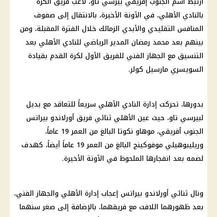
ارتبط اسم الجنوب إفريقي بيرسي تاو، لاعب فريق الكرة
بالنادي الأهلي، في الآونة الأخيرة، بالانتقال إلى صفوف
المنافس التقليدي والأبدي الزمالك خلال الفترة المقبلة، ومن
بينهم بعد محمد رمضان المدير الرياضي للنادي الأهلي بعد
التنسيق مع الجهاز الفني للفريق الأول لكرة القدم بقيادة
السويسري مارسيل كولر.
بدورها، تحركت إدارة النادي الأهلي سريعاً للتعاقد مع بديل
لبيرسي تاو، حيث عين الأهلي ثنائي فريق أورلاندو بيراتس
الجنوب أفريقي، موهاو نكوتا البالغ من العمر 19 عاماً،
وريليبوهيلي موفوكينج البالغ من العمر 19 عاماً أيضاً، كهدف
لضمه بعد انفجارها الملحوظ في الآونة الأخيرة.
ونال ثنائي أورلاندو بيراتس إعجاب إدارة الأهلي والجهاز الفني،
بعد ظهورهما اللافت مع فريقهما، بالإضافة إلى صغر سنهما