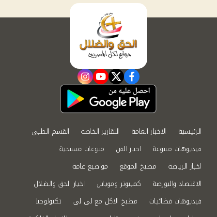
instagram
youtube
twitter
facebook
الرئيسية
الاخبار العامة
التقارير الخاصة
القسم الطبي
فيديوهات متنوعة
اخبار الفن
منوعات مسيحية
اخبار الرياضة
مطبخ الموقع
مواضيع عامة
الاقتصاد والبورصة
كمبيوتر وموبايل
اخبار الحق والضلال
فيديوهات فضائيات
مطبخ الاكل مع لى لى
تكنولوجيا