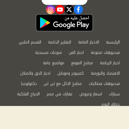
instagram
youtube
twitter
facebook
الرئيسية
الاخبار العامة
التقارير الخاصة
القسم الطبي
فيديوهات متنوعة
اخبار الفن
منوعات مسيحية
اخبار الرياضة
مطبخ الموقع
مواضيع عامة
الاقتصاد والبورصة
كمبيوتر وموبايل
اخبار الحق والضلال
فيديوهات فضائيات
مطبخ الاكل مع لى لى
تكنولوجيا
سيارات
اسعار وعروض
عقارات في مصر
الابراج الفلكية
حظك اليوم
من نحن
سياسة الخصوصية
اتصل بنا
©2024 الحق والضلال All Rights Reserved.