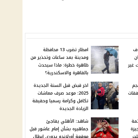
اف
امطار تضرب 13 محافظة
ن
ومدينة بعد ساعات وتحذير من
 غير
ظاهرة خطرة: ماذا سيحدث
بالقاهرة والاسكندرية؟
جم
اخر قبض قبل السنة الجديدة
فقات
2025: موعد صرف معاشات
تكافل وكرامة رسميا وحقيقة
الزيادة الجديدة
مة
شاهد: الأهلي يفاجئ
يزة
جماهيره بشأن إمام عاشور قبل
لت
موقعة أورلاندو بدوري ابطال