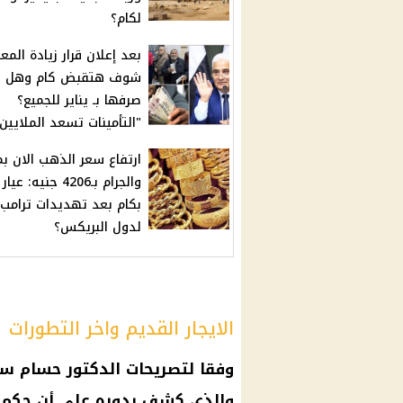
لكام؟
بعد إعلان قرار زيادة المع
شوف هتقبض كام وهل ي
صرفها بـ يناير للجميع؟
"التأمينات تسعد الملايين
ارتفاع سعر الذهب الان ب
بكام بعد تهديدات ترامب
لدول البريكس؟
الايجار القديم واخر التطورات
وفقا لتصريحات الدكتور حسام سعي
والذي كشف بدوره على أن حكم ال