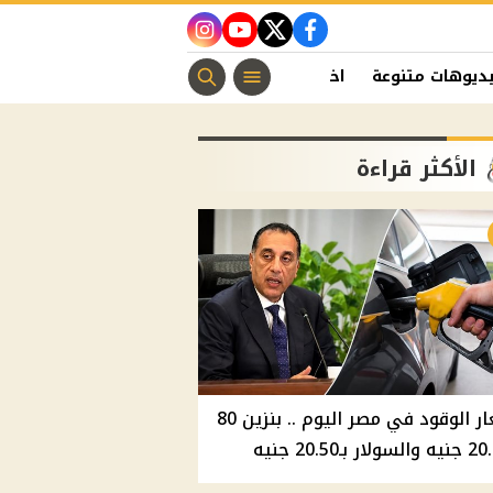
instagram
youtube
twitter
facebook
ديوهات متنوعة
اخبار الفن
منوعات مسيحية
اخبار الرياضة
الأكثر قراءة
أسعار الوقود في مصر اليوم .. بنزين 80