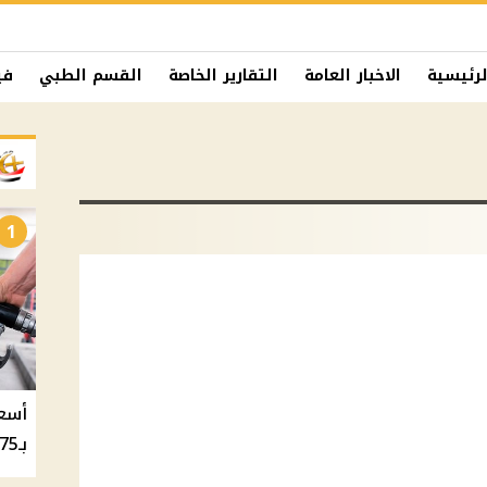
لرئيسية
الاخبار العامة
التقارير الخاصة
القسم الطبي
في
1
بـ20.75 جنيه والسولار بـ20.50 جنيه