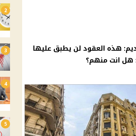
2
قديم: هذه العقود لن يطبق عليها
3
: هل انت منهم؟
4
5