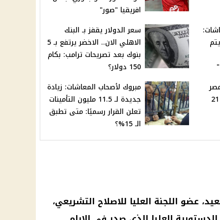
افريقيا "صور"
اشات:
سعر الدولار يقفز بـ البنك
تم
الاهلي الان.. الاخضر يرتفع بـ 5
بنوك بعد تصريحات ترامب: بكام
"
150 دولار؟
مصر
مبروك لأصحاب المعاشات: زيادة
والجرام بـ4206 جنيه: عيار 21
جديدة لـ 11.5 مليون التأمينات
تعلن القرار رسميًا: متى تطبق
الـ 15%؟
د، عضو اللجنة العليا للاصلاح التشريعي،
دستورية العليا الذي صدر في الايام