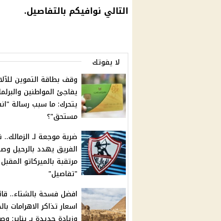
التالي نوافيكم بالتفاصيل.
لا يفوتك
وقف بطاقة التموين للآل
يفاجئ المواطنين والبرلما
يتحرك: ما سبب رسالة "انت
مستحق"؟
ضربة موجعة لـ الزمالك.. ن
الفريق يهدد بالرحيل وص
مرتقبة بالميركاتو المقبل
"تفاصيل"
افضل فسحة بالشتاء.. قائ
اسعار تذاكر الاهرامات بالج
وزيادة جديدة بـ يناير: وص