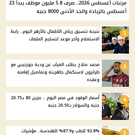
مرتبات أغسطس 2026.. صرف 5.8 مليون موظف يبدأ 23
أغسطس بالزيادة والحد الأدنى 8000 جنيه
نتيجة تنسيق رياض الأطفال بالأزهر اليوم.. رابط
2
الاستعلام وآخر موعد لتسليم الملفات
محمد صلاح يطلب الغياب عن ودية جوزتيبي مع
3
طرابزون لاستكمال جاهزيته وتفاصيل إقامته
وعقده
أسعار الوقود في مصر اليوم .. بنزين 80 بـ20.75
4
جنيه والسولار بـ20.50 جنيه
92.8% للطب و87.9% للهندسة.. مؤشرات
5