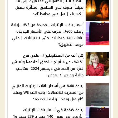
انقطاع التيار الكهربائي غداً من 7 إلى 10
صباحاً: تعرف على المناطق المتأثرة بفصل
الكهرباء | هل هي محافظتك؟
أسعار باقات الإنترنت الجديدة من WE: الزيادة
وصلت 60%.. تعرف على الأسعار الجديدة
لباقات 140 جيجابايت حتى 1 تيرابايت | متي
موعد التطبيق؟
هل أنت من المحظوظين؟.. ماغي فرح
تكشف عن 4 أبراج هتحقق أحلامها وتعيش
فترة من الحظ في ديسمبر 2024: مكاسب
مالية وفرص لا تعوض
زيادة 60% في أسعار باقات الإنترنت المنزلي
من المصرية للاتصالات! باقة النت WE وصلت
كام قبل وبعد الزيادة الجديدة؟
زيادة ضخمة في أسعار باقات الإنترنت
الأرضي في مصر.. 140 جيجا بـ 239 جنيه و1