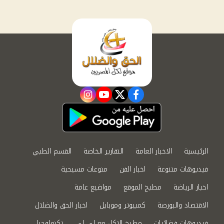
instagram
youtube
twitter
facebook
الرئيسية
الاخبار العامة
التقارير الخاصة
القسم الطبي
فيديوهات متنوعة
اخبار الفن
منوعات مسيحية
اخبار الرياضة
مطبخ الموقع
مواضيع عامة
الاقتصاد والبورصة
كمبيوتر وموبايل
اخبار الحق والضلال
فيديوهات فضائيات
مطبخ الاكل مع لى لى
تكنولوجيا