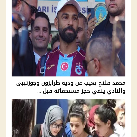
محمد صلاح يغيب عن ودية طرابزون وجوزتيبي
والنادي ينفي حجز مستحقاته قبل ...