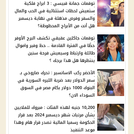
توقعات جمانة قبيسي : 3 ابراج فلكية
ستعيش لحظات استثنائية في الحب والمال
والسفر وفرص مذهلة في نهاية ديسمبر
هل أنت من الأبراج المحظوظة؟
توقعات جاكلين عقيقي تكشف البرج الأوفر
حظًا في الفترة القادمة .. حظ وفير واموال
طائلة وارتباط وسيعيش فرحة سنين
ينتظرها هل هذا برجك ؟
الأخضر ركب الاسانسير : تحرك صاروخي بـ
سعر الدولار بعد ضربة الليره السورية في
البنوك 1000 دولار بكام مصر في السوق
السوداء الان؟
10,200 جنيه لهذه الفئات : مبروك للملايين
بشأن مرتبات شهر ديسمبر 2024 بعد قرار
الحكومة رسميا المالية تصدر قرار هام وهذا
موعد التنفيذ