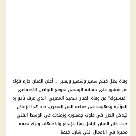
وفاة بطل فيلم سمير وشهير وبهير .. أعلن الفنان حازم فؤاد
عبر منشور على حسابه الرسمي بموقع
التواصل الاجتماعي
"
فيسبوك
" عن وفاة الفنان سعيد المغربي، الذي عرف بأدواره
المؤثرة وجهوده في صناعة الفن
المصري
. جاء هذا الإعلان
ليُدخل
الحزن
في قلوب جمهوره وزملائه في
الوسط الفني
،
حيث كان الفنان الراحل رمزًا للإبداع والاجتهاد، وترك بصمة
مميزة في الأعمال التي شارك فيها.