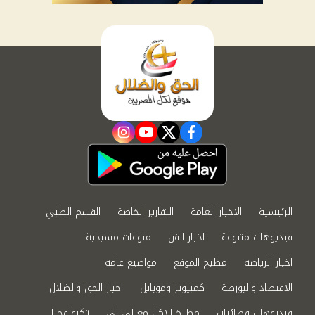
instagram
youtube
twitter
facebook
الرئيسية
الاخبار العامة
التقارير الخاصة
القسم الطبي
فيديوهات متنوعة
اخبار الفن
منوعات مسيحية
اخبار الرياضة
مطبخ الموقع
مواضيع عامة
الاقتصاد والبورصة
كمبيوتر وموبايل
اخبار الحق والضلال
فيديوهات فضائيات
مطبخ الاكل مع لى لى
تكنولوجيا