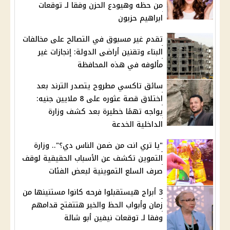
من حظه وهيودع الحزن وفقا لـ توقعات
ابراهيم حزبون
تقدم غير مسبوق في التصالح على مخالفات
البناء وتقنين أراضى الدولة: إنجازات غير
مألوفه في هذه المحافظة
سائق تاكسي مطروح يتصدر الترند بعد
اختلاق قصة عثوره على 8 ملايين جنيه:
يواجه تهمًا خطيرة بعد كشف وزارة
الداخلية الخدعة
"يا تري انت من ضمن الناس دي؟".. وزارة
التموين تكشف عن الأسباب الحقيقية لوقف
صرف السلع التموينية لبعض الفئات
3 أبراج هيستقبلوا فرحه كانوا مستنينها من
زمان وأبواب الحظ والخير هتتفتح قدامهم
وفقا لـ توقعات نيفين أبو شالة