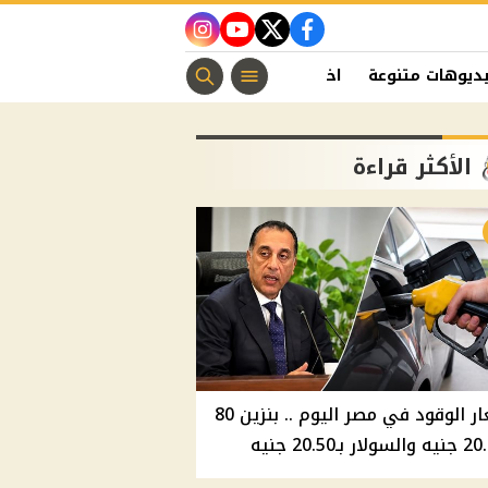
instagram
youtube
twitter
facebook
ديوهات متنوعة
اخبار الفن
منوعات مسيحية
اخبار الرياضة
الأكثر قراءة
أسعار الوقود في مصر اليوم .. بنزين 80