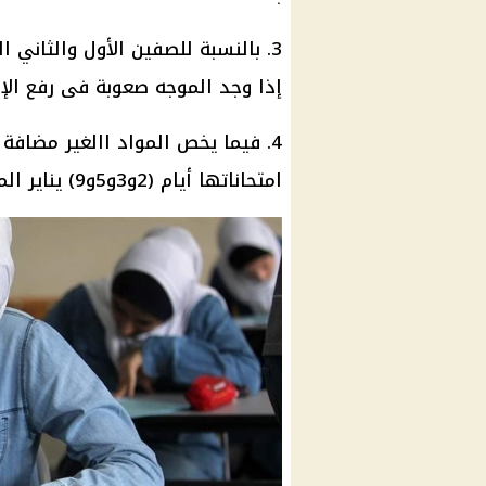
3. بالنسبة للصفين الأول والثاني 
إذا وجد الموجه صعوبة فى رفع
الإ
4. فيما يخص المواد االغير مضافة إلي المجموع لكافة
امتحاناتها أيام (2و3و5و9) يناير المقبل مع استكمال اليوم الدراسي بشكل طبيعي.