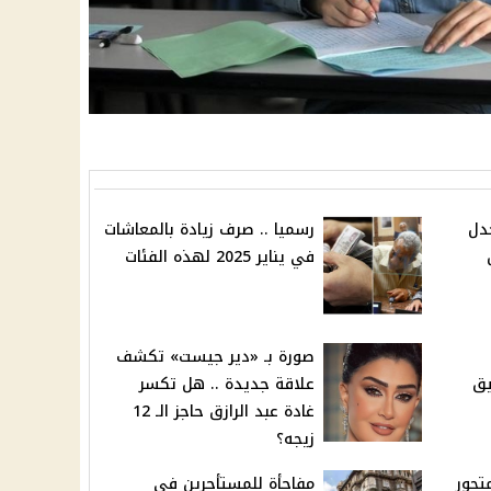
دل
رسميا .. صرف زيادة بالمعاشات
في يناير 2025 لهذه الفئات
صورة بـ «دير جيست» تكشف
يق
علاقة جديدة .. هل تكسر
غادة عبد الرازق حاجز الـ 12
زيجه؟
تحور
مفاجأة للمستأجرين في