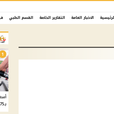
لرئيسية
الاخبار العامة
التقارير الخاصة
القسم الطبي
في
1
بـ20.75 جنيه والسولار بـ20.50 جنيه