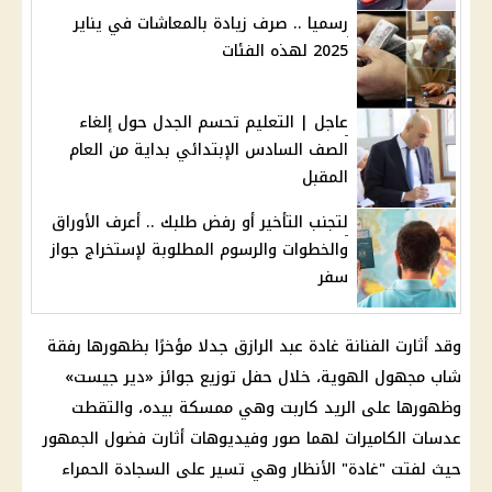
رسميا .. صرف زيادة بالمعاشات في يناير
2025 لهذه الفئات
عاجل | التعليم تحسم الجدل حول إلغاء
الصف السادس الإبتدائي بداية من العام
المقبل
لتجنب التأخير أو رفض طلبك .. أعرف الأوراق
والخطوات والرسوم المطلوبة لإستخراج جواز
سفر
وقد أثارت الفنانة غادة عبد الرازق جدلا مؤخرًا بظهورها رفقة
شاب مجهول الهوية، خلال
حفل توزيع جوائز
«دير جيست»
وظهورها على الريد كاربت وهي ممسكة بيده، والتقطت
عدسات الكاميرات لهما صور وفيديوهات أثارت فضول الجمهور
حيث لفتت "غادة" الأنظار وهي تسير على السجادة الحمراء