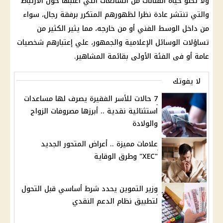
ولا تخلو حياة الفنانات من
الشائعات
التي أغلبها حول الارتباط
والتي تنتشر عادة نظرا لظهورهم المتكرر برفقة رجال، سواء
من داخل
الوسط الفني
أو من خارجه، مما يثير الكثير من
تساؤلات الوسائل الإعلامية والجمهور، علي إعتبارهم شخصيات
عامة أو فى الفئة الأولى بقائمة المشاهير.
لا يفوتك
7 حالات للأسر الفقيرة يصرف لها مساعدات
استثنائية نقدية .. أبرزها مصروفات الزواج
والولادة
علامات مميزة .. أعراض المتحور الجديد
"XEC" وطرق الوقاية
وزير التموين يحدد شرط أساسي قبل التحول
لتطبيق نظام الدعم النقدي