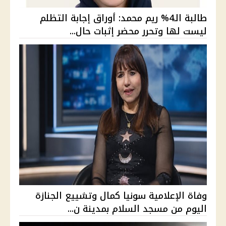
طالبة الـ4% ريم محمد: أوراق إجابة التظلم
ليست لها وتحرر محضر إثبات حال...
وفاة الإعلامية سونيا كمال وتشييع الجنازة
اليوم من مسجد السلام بمدينة ن...