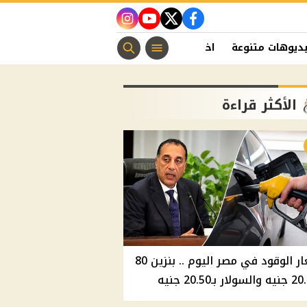
instagram
youtube
twitter
facebook
ديوهات متنوعة
اخبار الفن
منوعات مسيحية
اخبار الرياضة
الأكثر قراءة
أسعار الوقود في مصر اليوم .. بنزين 80