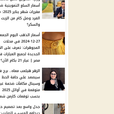
أسعار السلع التموينية ض
مقررات ش
الفرد وصل كام من الزيت
والسكر؟
أسعار الذهب اليوم الجمع
27-12-2024 في محلات
المجوهرات: تعرف على الأ
الجديدة لجميع العيارات ف
مصر | عيار 21 بكام الآن؟
الزهر هيلعب معاه.. برج 
سيصعد علي حافة الحظ
وسينال مكافآت ضخمة غير
متوقعة في أوائل 2025
بحسب توقعات كارمن شم
جدل واسع بعد تصميم حذ
ديجافو المسيء للصليب: