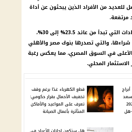
ل للعديد من الأفراد الذين يبحثون عن أداة
 مرتفعة.
ويمكن للمستثمرين اختيار الشهادات التي تبدأ من عائد 23.5% إلى 30%،
راءها، والتي تصدرها بنوك مصر والأهلي
 الأعلى في السوق المصري، مما يعكس رغبة
الاستثمار المحلي.
كنز ذهب في الطريق لـ 4 أبراج
قطع الكهرباء غدًا برغم وقف
سعد
تخفيف الأحمال بقرار حكومي:
ي أول يناير 2025
تعرف على المواعيد والأماكن
-هل
المتأثرة بأعمال الصيانة
هل ستكون إجازات الأعياد في