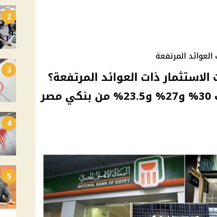
2
العوائد المرتفعة
3
استثمار ذات العوائد المرتفعة؟
تعرف على مصير شهادات 30% و27% و23.5% من بنكي مصر
4
5