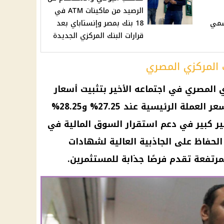
الرصيد من ماكينات ATM في
رسمي
18 بنك بمصر وإنستاباي بعد
قرارات البنك المركزي الجديدة
ك المركزي المصري
زي المصري في اجتماعه الأخير بتثبيت أسعار
الفائدة على الإيداع والإقراض وسعر العملة الرئيسية عند 27.25% و28.25%
 تأثير كبير في دعم استقرار السوق المالية في
لحفاظ على الجاذبية العالية لشهادات
المرتفعة تقدم فرصًا جذابة للمستثمرين.