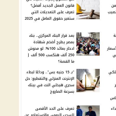
من
قانون العمل الجديد أفضل؟
هر يناير 2025: نصيب
تعرف على التعديلات التي
ستغير حقوق العامل في 2025
ة
بعد قرار البنك المركزي.. بنك
بمصر يطرح أضخم شهادة
سعار
ادخار بعائد 100%: لو محوش
ي
250 ألف هتكسب 500 ألف |
ما القصة؟
فلكي
"بـ 15 جنيه بس".. وداعًا لبطء
الإنترنت المنزلي والتقطيع: حل
سحري هيخلي النت في بيتك
بسرعة الصاروخ
اس
اء
تعرف على الحد الأقصى
للسحب اليومي والاستعلام عن