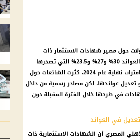
اؤلات حول مصير شهادات الاستثمار ذات
العوائد المرتفعة، مثل شهادات العوائد 30% و27% و23.5% التي تصدرها
بنوك مصر والأهلي المصري. مع اقتراب نهاية عام 2024، كثرت الشائعات حول
 تعديل عوائدها، لكن مصادر رسمية من داخل
ادات في طرحها خلال الفترة المقبلة دون
عديل في العوائد
هلي المصري أن الشهادات الاستثمارية ذات