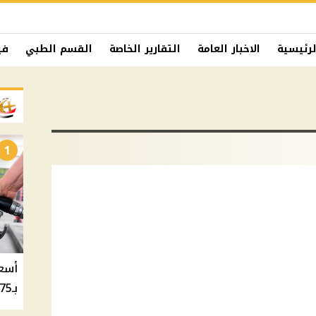
لرئيسية
الاخبار العامة
التقارير الخاصة
القسم الطبي
في
1
بـ20.75 جنيه والسولار بـ20.50 جنيه