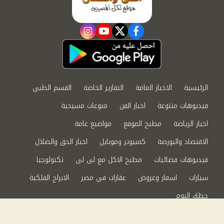
instagram
youtube
twitter
facebook
الرئيسية
الاخبار العامة
التقارير الخاصة
القسم الطبي
فيديوهات متنوعة
اخبار الفن
منوعات مسيحية
اخبار الرياضة
مطبخ الموقع
مواضيع عامة
الاقتصاد والبورصة
كمبيوتر وموبايل
اخبار الحق والضلال
فيديوهات فضائيات
مطبخ الاكل مع لى لى
تكنولوجيا
سيارات
اسعار وعروض
عقارات في مصر
الابراج الفلكية
حظك اليوم
من نحن
سياسة الخصوصية
اتصل بنا