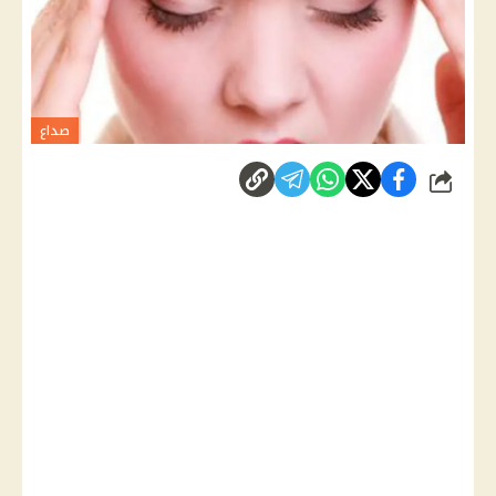
صداع
شارك