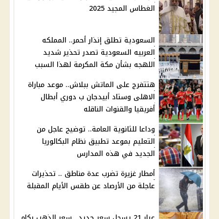
الغطاس المجيد 2025
السعودية تطلق إنذار أحمر.. المملكه
العربيه السعودية تصدر تحذير شديد
اللهجه بشأن مكة المكرمة لهذا السبب
هتتفرج على الماتش ببلاش.. موعد مباراة
الاهلى وستاد أبيدجان ب دوري أبطال
أفريقيا والقنوات الناقله
وداعا للثانوية العامة.. توضيح عاجل من
التعليم بموعد تطبيق نظام البكالوريا
الجديد في هذه المدارس
أمطار غزيرة تضرب عدة مناطق .. تحذيرات
عاجلة من الأرصاد عن طقس الأيام المقبلة
عيار 21 يسجل سعر جديد.. سعر الذهب بكام