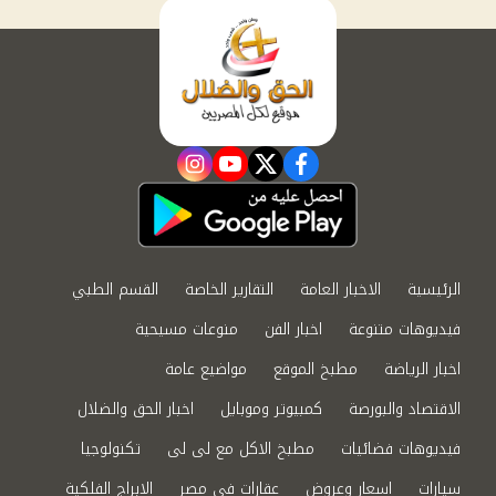
instagram
youtube
twitter
facebook
الرئيسية
الاخبار العامة
التقارير الخاصة
القسم الطبي
فيديوهات متنوعة
اخبار الفن
منوعات مسيحية
اخبار الرياضة
مطبخ الموقع
مواضيع عامة
الاقتصاد والبورصة
كمبيوتر وموبايل
اخبار الحق والضلال
فيديوهات فضائيات
مطبخ الاكل مع لى لى
تكنولوجيا
سيارات
اسعار وعروض
عقارات في مصر
الابراج الفلكية