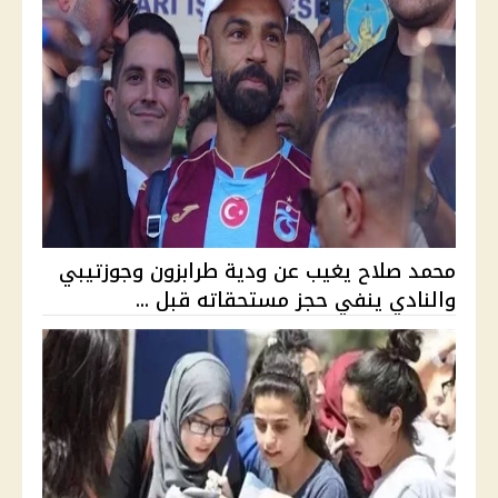
محمد صلاح يغيب عن ودية طرابزون وجوزتيبي
والنادي ينفي حجز مستحقاته قبل ...