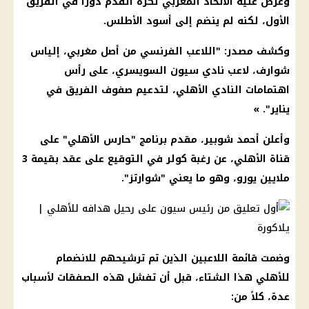
وعرض عليه الاتحاد المغربي لكرة القدم دورا في الفريق
الأول، لكنه لم ينضم إلى أسود الأطلس.
وكشف مصدر: "
اللاعب
الفرنسي من أصل مغربي، إلياس
شوارف،
لاعب
نادي سيون السويسري، على رأس
اهتمامات
النادي الأهلي
، لتدعيم صفوف الفريق في
يناير". »
وأعلن
أحمد شوبير
، مقدم برنامج "حارس
الأهلي
" على
قناة
الأهلي
، عن رغبة
كولر
في التوقيع على عقد بقيمة 3
ملايين
يورو
، وهو ما يعني "شوارتز".
وضمت قائمة اللاعبين الذين تم ترشيحهم للانضمام
للأهلي هذا
الشتاء
، قبل أن تفشل هذه الصفقات لأسباب
عدة، كلاً من: