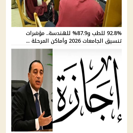
92.8% للطب و87.9% للهندسة.. مؤشرات
تنسيق الجامعات 2026 وأماكن المرحلة ...