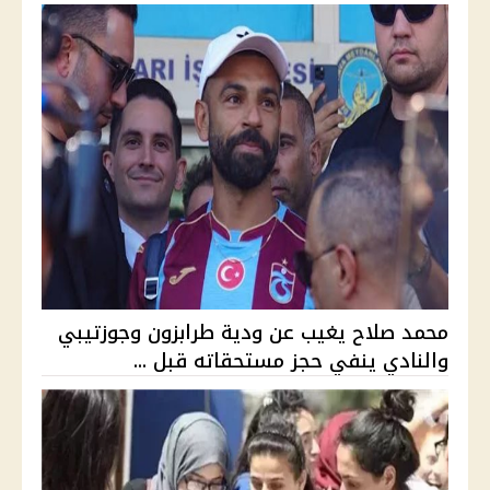
محمد صلاح يغيب عن ودية طرابزون وجوزتيبي
والنادي ينفي حجز مستحقاته قبل ...