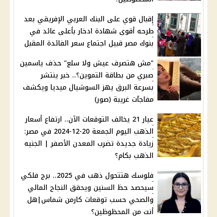
إقبال قوي على البنك العربي الإفريقي بعد
طرحه أقوى شهادة ادخار بأعلى عائد في
بنوك مصر قبيل اجتماع سعر الفائدة المقبل
"مش هتصرف عيش ولا سلع" حذف ياسمين
صبري من بطاقة التموين؟.. خبر ينتشر
بسرعة البرق يهز السوشيال ميديا ويكشف
مفاجآت غريبة (صور)
عيار 21 يخالف التوقعات الآن.. ارتفاع أسعار
الذهب اليوم الجمعة 20-12-2024 في مصر:
زيادة جديدة تضرب المعدن الأصفر | الجنيه
الذهب بكام؟
فلوسك هتتحول ذهب في 2025.. برج فلكي
سيحصد حظ السنين ويحقق النجاح المالي
والصحي حسب توقعات كارمن شماس|هل
أنت من المحظوظين؟