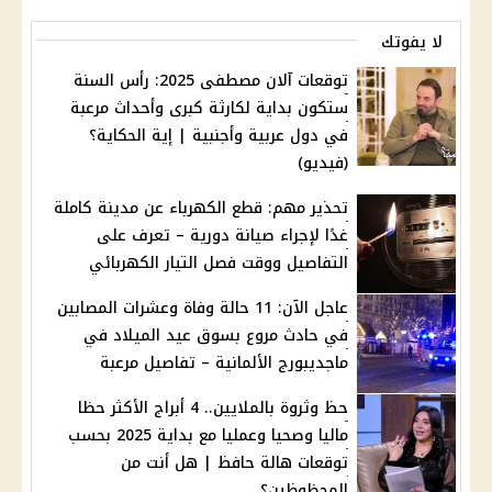
لا يفوتك
توقعات آلان مصطفى 2025: رأس السنة
ستكون بداية لكارثة كبرى وأحداث مرعبة
في دول عربية وأجنبية | إية الحكاية؟
(فيديو)
تحذير مهم: قطع الكهرباء عن مدينة كاملة
غدًا لإجراء صيانة دورية – تعرف على
التفاصيل ووقت فصل التيار الكهربائي
عاجل الآن: 11 حالة وفاة وعشرات المصابين
في حادث مروع بسوق عيد الميلاد في
ماجديبورج الألمانية – تفاصيل مرعبة
حظ وثروة بالملايين.. 4 أبراج الأكثر حظا
ماليا وصحيا وعمليا مع بداية 2025 بحسب
توقعات هالة حافظ | هل أنت من
المحظوظين؟