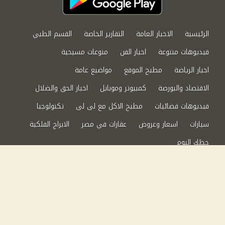
الرئيسية
الاخبار العامة
التقارير الخاصة
القسم الطبي
فيديوهات متنوعة
اخبار الفن
منوعات مسيحية
اخبار الرياضة
مطبخ الموقع
مواضيع عامة
الاقتصاد والبورصة
كمبيوتر وموبايل
اخبار الحق والضلال
فيديوهات فضائيات
مطبخ الاكل مع لى لى
تكنولوجيا
سيارات
اسعار وعروض
عقارات في مصر
الابراج الفلكية
حظك اليوم
من نحن
سياسة الخصوصية
اتصل بنا
©2024 الحق والضلال All Rights Reserved.
Powered by