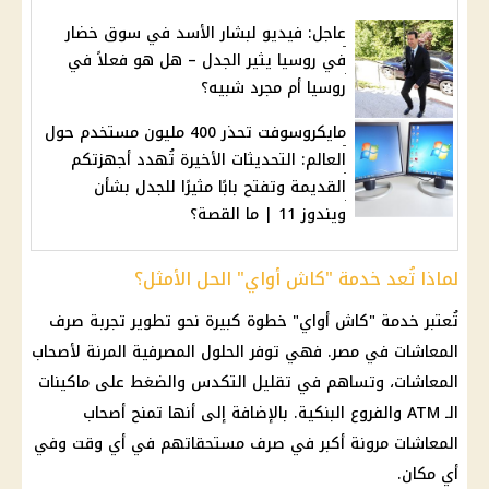
عاجل: فيديو لبشار الأسد في سوق خضار
في روسيا يثير الجدل – هل هو فعلاً في
روسيا أم مجرد شبيه؟
مايكروسوفت تحذر 400 مليون مستخدم حول
العالم: التحديثات الأخيرة تُهدد أجهزتكم
القديمة وتفتح بابًا مثيرًا للجدل بشأن
ويندوز 11 | ما القصة؟
لماذا تُعد خدمة "كاش أواي" الحل الأمثل؟
تُعتبر خدمة "كاش أواي" خطوة كبيرة نحو تطوير تجربة صرف
المعاشات في مصر
. فهي توفر الحلول المصرفية المرنة
لأصحاب
المعاشات
، وتساهم في تقليل التكدس والضغط على
ماكينات
الـ ATM
والفروع البنكية. بالإضافة إلى أنها تمنح
أصحاب
المعاشات
مرونة أكبر في صرف مستحقاتهم في أي وقت وفي
أي مكان.