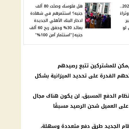
حظك هيتغير تمامًا في 2025..
هل فلوسك وصلت 80 ألف
 وثراءً
جنيه؟ استثمرهم في شهادة
ر
ادخار البنك الأهلي الجديدة
ل لو
بعائد 30% وحقق ربح 60 ألف
جنيه|"استثمار آمن 100%"
يمكن للمشتركين تتبع رصيدهم
حهم القدرة على تحديد الميزانية بشكل
ع نظام الدفع المسبق، لن يكون هناك مجال
على العميل شحن الرصيد مسبقًا
ظام الجديد طرق دفع متعددة وسهلة،