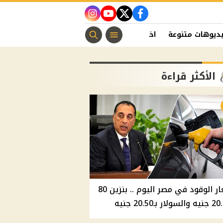
instagram
youtube
twitter
facebook
ديوهات متنوعة
اخبار الفن
منوعات مسيحية
اخبار الرياضة
الأكثر قراءة
أسعار الوقود في مصر اليوم .. بنزين 80