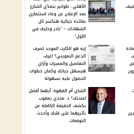
فيف
الأهلي.. طوابير بتعدّي الشارع
بعد الإعلان عن وعاء استثماري
بفائدة خيالية هتكسر كل
الشهادات – "بادر وخليك في
الأول"
ادة
إيه هو الكارت الموحد لصرف
ب
الدعم التمويني؟ اعرف
ن
التفاصيل والمميزات وأزاي
رون
هيسهل حياتك وكمان خطوات
الحصول عليه بسهولة
ت
الشاي أم القهوة: أيهما أفضل
لصحتك؟ د. مجدي يعقوب
يكشف الحقيقة الكاملة عن
يين
تأثيرهما على قلبك وأحدث
التوقعات