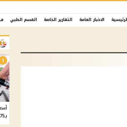
لرئيسية
الاخبار العامة
التقارير الخاصة
القسم الطبي
في
1
بـ20.75 جنيه والسولار بـ20.50 جنيه