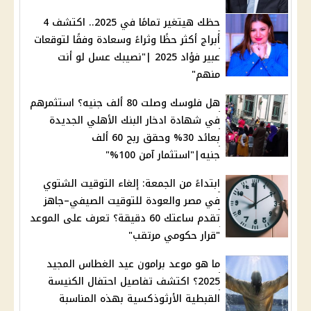
حظك هيتغير تمامًا في 2025.. اكتشف 4
أبراج أكثر حظًا وثراءً وسعادة وفقًا لتوقعات
عبير فؤاد 2025 |"نصيبك عسل لو أنت
منهم"
هل فلوسك وصلت 80 ألف جنيه؟ استثمرهم
في شهادة ادخار البنك الأهلي الجديدة
بعائد 30% وحقق ربح 60 ألف
جنيه|"استثمار آمن 100%"
ابتداءً من الجمعة: إلغاء التوقيت الشتوي
في مصر والعودة للتوقيت الصيفي–جاهز
تقدم ساعتك 60 دقيقة؟ تعرف على الموعد
"قرار حكومي مرتقب"
ما هو موعد برامون عيد الغطاس المجيد
2025؟ اكتشف تفاصيل احتفال الكنيسة
القبطية الأرثوذكسية بهذه المناسبة