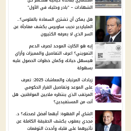
استثماري بفائدة خيالية هتكسر كل
الشهادات – "بادر وخليك في الأول"
هل يمكن أن تشتري السعادة بالفلوس؟..
الملياردير نجيب ساويرس يكشف مفاجأة عن
السر الذي لا يعرفه الكثيرون
إيه هو الكارت الموحد لصرف الدعم
التمويني؟ اعرف التفاصيل والمميزات وأزاي
هيسهل حياتك وكمان خطوات الحصول عليه
بسهولة
زيادات المرتبات والمعاشات 2025: تعرف
على الموعد وتفاصيل القرار الحكومي
المرتقب الذي ينتظره ملايين المواطنين، هل
أنت من المستفيدين؟
الشاي أم القهوة: أيهما أفضل لصحتك؟ د.
مجدي يعقوب يكشف الحقيقة الكاملة عن
تأثيرهما على قلبك وأحدث التوقعات