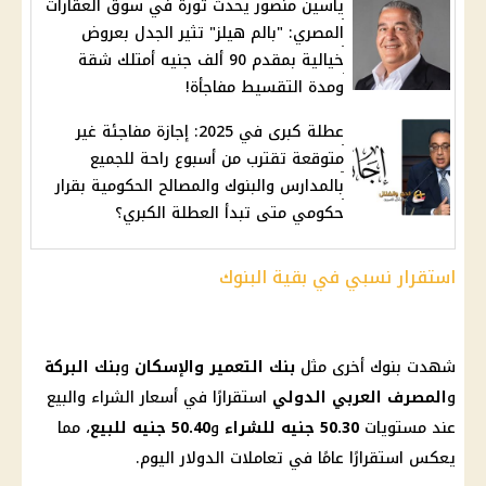
ياسين منصور يحدث ثورة في سوق العقارات
المصري: "بالم هيلز" تثير الجدل بعروض
خيالية بمقدم 90 ألف جنيه أمتلك شقة
ومدة التقسيط مفاجأة!
عطلة كبرى في 2025: إجازة مفاجئة غير
متوقعة تقترب من أسبوع راحة للجميع
بالمدارس والبنوك والمصالح الحكومية بقرار
حكومي متى تبدأ العطلة الكبري؟
استقرار نسبي في بقية البنوك
شهدت
بنوك
أخرى مثل
بنك التعمير والإسكان
و
بنك البركة
و
المصرف العربي الدولي
استقرارًا في
أسعار
الشراء والبيع
عند مستويات
50.30 جنيه للشراء
و
50.40 جنيه للبيع
، مما
يعكس استقرارًا عامًا في تعاملات
الدولار اليوم
.