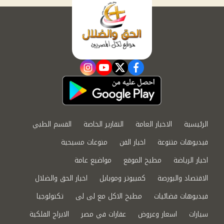
instagram
youtube
twitter
facebook
الرئيسية
الاخبار العامة
التقارير الخاصة
القسم الطبي
فيديوهات متنوعة
اخبار الفن
منوعات مسيحية
اخبار الرياضة
مطبخ الموقع
مواضيع عامة
الاقتصاد والبورصة
كمبيوتر وموبايل
اخبار الحق والضلال
فيديوهات فضائيات
مطبخ الاكل مع لى لى
تكنولوجيا
سيارات
اسعار وعروض
عقارات في مصر
الابراج الفلكية