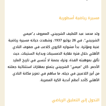
مسيرة رياضية أسطورية
ولد
محمد عبد اللطيف
الشربيني، المعروف بـ"ميمي
الشربيني"، في 26 يوليو 1937، وشهدت حياته مسيرة رياضية
غنية ومؤثرة. بدأ مشواره الكروي كلاعب في صفوف
النادي
الأهلي
خلال فترة نهاية الخمسينات وبداية الستينات، حيث
تألق بموهبته الفذة، وترك بصمة لا تُنسى في تاريخ المارد
الأحمر. كان "ميمي" الشربيني يتمتع بمهارات استثنائية جعلته
من أبرز اللاعبين في جيله، ما ساهم في تعزيز مكانة
النادي
الأهلي
كأحد أعظم أندية الكرة المصرية.
التحول إلى التعليق الرياضي