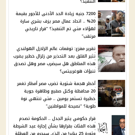
التنفيذ؟
7200 جنيه زيادة الحد الأدنى للأجور بقيمة
20% .. اتحاد عمال مصر يزف بشري سارة
لهؤلاء متي تم التنفيذ؟ "قرار تاريخي
مرتقب"
تقرير مفزع: توقعات عالم الزلازل الهولندي
تثير القلق بعد التحذير من زلزال خطير يضرب
هذه المناطق هل سيضرب مصر وهل تصدق
تنبؤات هوغربيتس؟
أخطر هجمة شتوية تضرب مصر أمطار تغمر
20 محافظة وكتل صقيع وظاهرة جوية
خطيرة تستمر يومين .. متي تنتهي نوة
طوبة؟ "نصيحة للمواطنين"
قرار حكومي يثير الجدل .. الحكومة تصدم
هذه الفئات بقرارها بشأن إجازة عيد الشرطة
وثورة 25 يناير! من الذي سيحرم من العطلة