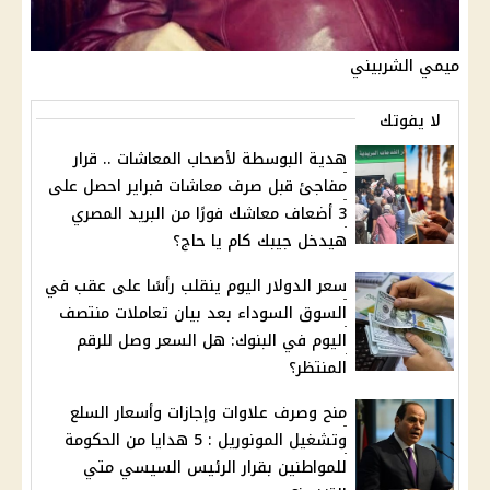
ميمي الشربيني
لا يفوتك
هدية البوسطة لأصحاب المعاشات .. قرار
مفاجئ قبل صرف معاشات فبراير احصل على
3 أضعاف معاشك فورًا من البريد المصري
هيدخل جيبك كام يا حاج؟
سعر الدولار اليوم ينقلب رأسًا على عقب في
السوق السوداء بعد بيان تعاملات منتصف
اليوم في البنوك: هل السعر وصل للرقم
المنتظر؟
منح وصرف علاوات وإجازات وأسعار السلع
وتشغيل المونوريل : 5 هدايا من الحكومة
للمواطنين بقرار الرئيس السيسي متي