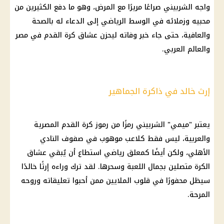
واجه الشربيني صراعًا مريرًا مع المرض، وهو ما دفع الكثيرين من
محبيه وزملائه في الوسط الرياضي إلى الدعاء له بالصحة
والعافية، حتى جاء خبر وفاته ليحزن عشاق
كرة القدم
في مصر
والعالم العربي.
إرث خالد في ذاكرة الجماهير
يعتبر "ميمي" الشربيني رمزًا من رموز
كرة القدم
المصرية
والعربية، ليس فقط كلاعب موهوب في صفوف
النادي
الأهلي
، ولكن أيضًا كمعلق رياضي استطاع أن يُبقي عشاق
الكرة متصلين بجمال اللعبة وسحرها. لقد ترك وراءه إرثًا خالدًا
سيظل محفورًا في قلوب الملايين ممن أحبوا تعليقاته وروحه
المرحة.