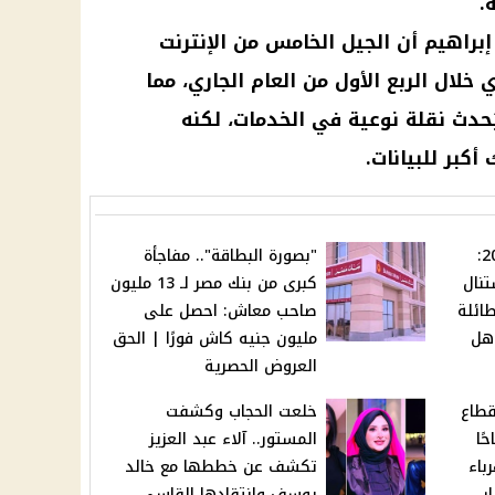
.
براهيم أن الجيل الخامس من الإنترنت
خلال الربع الأول من العام الجاري، مما
حدث نقلة نوعية في الخدمات، لكنه
كبر للبيانات.
ملوك الحظ في فبراير 2025:
"بصورة البطاقة".. مفاجأة
براج ستنال
كبرى من بنك مصر لـ 13 مليون
ائلة
صاحب معاش: احصل على
180% | هل
مليون جنيه كاش فورًا | الحق
العروض الحصرية
قطاع
خلعت الحجاب وكشفت
 من 8 صباحًا
المستور.. آلاء عبد العزيز
رباء
تكشف عن خططها مع خالد
ار
يوسف وانتقادها القاسي