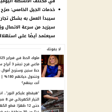
في مختلف الأنشطة اليومية
خدمات الجيل الخامس: صرّح إ
سيبدأ العمل به بشكل تجاري 
سيزيد من سرعة الاتصال ويُ
سيعتمد أيضًا على استهلاك أ
لا يفوتك
ماغي فرح تبشر 3 أ
حظ سنين وستربح أموال ط
وتتحول حياتهم 
أنت بينهم؟
"هيقطع عليكم النور".. ان
التيار الكهربائي
حتى 12 ظهرًا: قطع الكه
غدًا عن 30 منطقة رغم قر