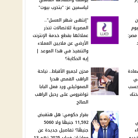
لياسمين عز: "بتخرب بيوت"
ن
"إنتهى شهر العسل"..
يوم
المصرية للاتصالات تنذر
ر 2025 في مصر:
عملائها بقطع خدمة الإنترنت
عد
الأرضي عن ملايين العملاء
والتنفيذ في هذا الموعد |
إيه الحكاية؟
عادة
محزن لجميع الأقباط.. نياحة
كي
الراهب القمص هدرا
 في فبراير 2025 حسب
الصموئيلي ورد فعل البابا
ختك
تواضروس على رحيل الراهب
الصالح
بقرار حكومي: هل هتقبض
ي
11,592 جنيهًا ولا 5060
ء
جنيهًا؟ تفاصيل جديدة عن
قديم
معاشات فبراير 2025 تهم 13