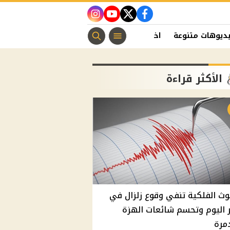
instagram
youtube
twitter
facebook
ديوهات متنوعة
اخبار الفن
منوعات مسيحية
اخبار الرياضة
الأكثر قراءة
وث الفلكية تنفي وقوع زلزال في
اليوم وتحسم شائعات الهزة
مرة