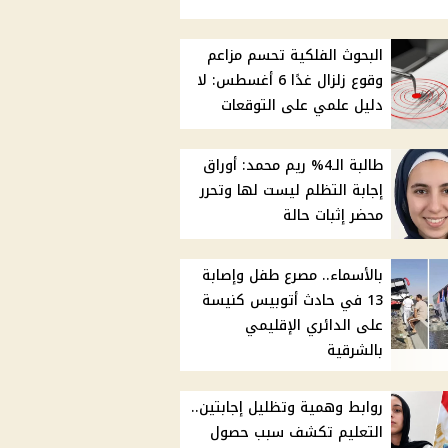
البحوث الفلكية تحسم مزاعم
وقوع زلزال غدًا 6 أغسطس: لا
دليل علمي على التوقعات
طالبة الـ4% ريم محمد: أوراق
إجابة التظلم ليست لها وتحرر
محضر إثبات حالة
بالأسماء.. مصرع طفل وإصابة
13 في حادث أتوبيس كنيسة
على الدائري الإقليمي
بالشرقية
روابط وهمية وتظليل إجابتين..
التعليم تكشف سبب حصول