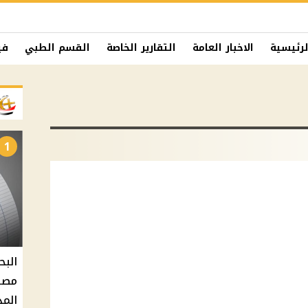
لرئيسية
الاخبار العامة
التقارير الخاصة
القسم الطبي
في
1
البح
مصر 
المد