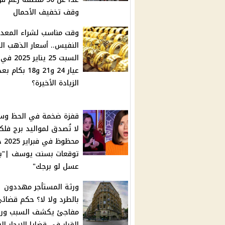
وقف تخفيف الأحمال
وقت مناسب لشراء المعد
النفيس.. أسعار الذهب ال
السبت 25 يناي
عيار 24 و21 و18 بكام ب
الزيادة الأخيرة؟
قفزة ضخمة في الحظ وس
لا تُصدق لمواليد برج فل
محظوظ
توقعات بسنت يوسف |"ب
عسل لو برجك"
ورثة المستأجر مهددون
بالطرد ولا لا؟ حكم قضائ
مفاجئ يكشف السبب ورا
القرار في قضايا الإيجار ال