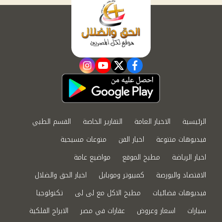
instagram
youtube
twitter
facebook
الرئيسية
الاخبار العامة
التقارير الخاصة
القسم الطبي
فيديوهات متنوعة
اخبار الفن
منوعات مسيحية
اخبار الرياضة
مطبخ الموقع
مواضيع عامة
الاقتصاد والبورصة
كمبيوتر وموبايل
اخبار الحق والضلال
فيديوهات فضائيات
مطبخ الاكل مع لى لى
تكنولوجيا
سيارات
اسعار وعروض
عقارات في مصر
الابراج الفلكية