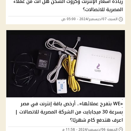
زيادة أسعار الإنترنت وكروت الشحن هل أنت من عملاء
المصرية للاتصاﻻت؟
السبت 07/ديسمبر/2024 - 05:00 ص
«WE بتفرح عملائها».. أرخص باقة إنترنت في مصر
بسرعة 30 ميجابايت من الشركة المصرية للاتصالات |
اعرف هتدفع كام شهريًا؟
الجمعة 06/ديسمبر/2024 - 11:58 م