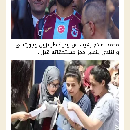
محمد صلاح يغيب عن ودية طرابزون وجوزتيبي
والنادي ينفي حجز مستحقاته قبل ...