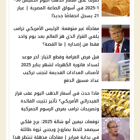
تعرف على أسعار الذهب اليوم الخميس 30-
1-2025 في أسواق الصاغة المصرية | عيار
21 يسجل انخفاضًا جديدًا
مفاجأة غير متوقعة: الرئيس الأمريكي ترامب
يلغي القرار الذي هز العالم بعد يوم واحد
فقط من إصداره | ما القصة؟
قبل فرض الغرامة وقطع التيار: آخر موعد
لسداد فاتورة الكهرباء لشهر يناير 2025
لأصحاب العدادات القديمة لتجنب تركيب
عداد مسبق الدفع
ماذا حدث في أسعار الذهب اليوم عقب قرار
الفيدرالي الأمريكي؟ تأثير تثبيت الفائدة
وتصريحات ترامب بفرض الرسوم الجمركية
توقعات نيفين أبو شالة 2025: برج فلكي
سيصعد للحظ بصاروخ ويجني ثروة طائلة
في بداية فبراير | مفاجآت مذهلة تنتظر هذا