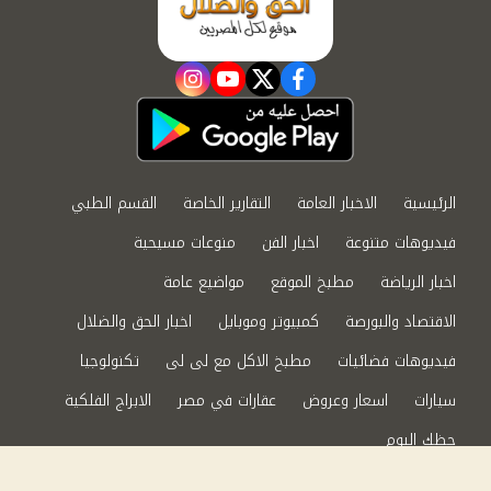
instagram
youtube
twitter
facebook
الرئيسية
الاخبار العامة
التقارير الخاصة
القسم الطبي
فيديوهات متنوعة
اخبار الفن
منوعات مسيحية
اخبار الرياضة
مطبخ الموقع
مواضيع عامة
الاقتصاد والبورصة
كمبيوتر وموبايل
اخبار الحق والضلال
فيديوهات فضائيات
مطبخ الاكل مع لى لى
تكنولوجيا
سيارات
اسعار وعروض
عقارات في مصر
الابراج الفلكية
حظك اليوم
من نحن
سياسة الخصوصية
اتصل بنا