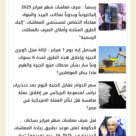
رسمياً : صرف معاشات شهر فبراير 2025
إليكترونياُ ويدوياُ بمكاتب البريد والبنوك
مفاجأة التضامن لمستحقي المعاشات "إليك
الطرق المتاحة وأماكن الصرف بالعطلات
الرسمية"
هيحصل إيه يوم 1 فبراير : ازالة منزل كوبرى
الجيزة وإغلاق هذه الطرق لمدة 6 سنوات
ونبأ سار بشأن محطات مترو الجيزة والهرم
ماذا ينظر المواطنين؟
سعر الدولار مقابل الجنيه اليوم بعد تحذيرات
ترامب لمجموعة البريكس من إطلاق عملة
منافسة هل تتأثر العملة الامريكية في
مصر؟
قبل صرف معاشات شهر فبراير بساعات ..
الحكومة تعلن موعد تطبيق زيادة المعاشات
الجديدة في 2025 هل يتم تقديمه؟ "بيان