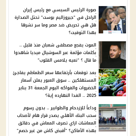
صورة الرئيس السيسي مع رئيس إيران
الراحل في "جيروزاليم بوست" تحتل الصدارة
هل هي تحريض ضد مصر وما سر نشرها
بهذا التوقيت؟
الموت يفجع مصطفى شعبان منذ قليل ..
بكلمات مؤلمة عبر السوشيال ميديا شاهدوا
ما قال ؟ "نعيه يلامس القلوب"
بعد توقعات بأرتفاعها سعر الطماطم يفاجئ
المستهلكين .. سوق العبور يعلن أسعار
الخضروات والفواكه اليوم الجمعة 31 يناير
2025 .. الغدا النهارده إية؟
وداعاً للإزدحام والطوابير .. بدون رسوم
سحب البنك الأهلي يصدر قرار هام لأصحاب
المعاشات ازاي تصرف المعاش في دقائق
بهذه الأماكن؟ "أقبض كاش من غير خصم"