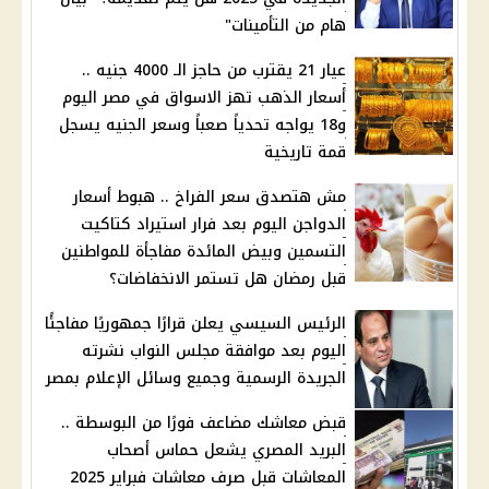
هام من التأمينات"
عيار 21 يقترب من حاجز الـ 4000 جنيه ..
أسعار الذهب تهز الاسواق في مصر اليوم
و18 يواجه تحدياً صعباً وسعر الجنيه يسجل
قمة تاريخية
مش هتصدق سعر الفراخ .. هبوط أسعار
الدواجن اليوم بعد فرار استيراد كتاكيت
التسمين وبيض المائدة مفاجأة للمواطنين
قبل رمضان هل تستمر الانخفاضات؟
الرئيس السيسي يعلن قرارًا جمهوريًا مفاجئًا
اليوم بعد موافقة مجلس النواب نشرته
الجريدة الرسمية وجميع وسائل الإعلام بمصر
قبض معاشك مضاعف فورًا من البوسطة ..
البريد المصري يشعل حماس أصحاب
المعاشات قبل صرف معاشات فبراير 2025