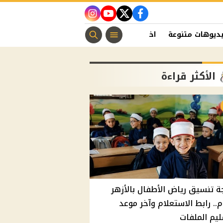
instagram
youtube
twitter
facebook
ديوهات متنوعة
اخبار الفن
منوعات مسيحية
اخبار الرياضة
الأكثر قراءة
ة تنسيق رياض الأطفال بالأزهر
م.. رابط الاستعلام وآخر موعد
يم الملفات