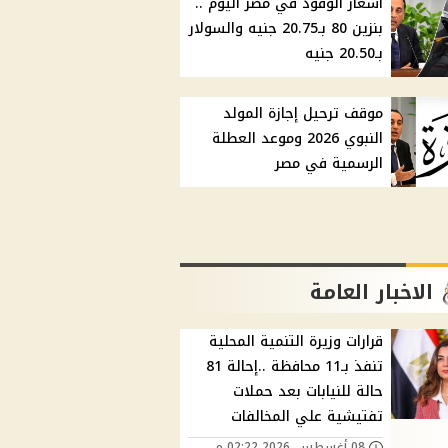
أسعار الوقود في مصر اليوم ..
بنزين 80 بـ20.75 جنيه والسولار
بـ20.50 جنيه
موقف ترحيل إجازة المولد
النبوي 2026 وموعد العطلة
الرسمية في مصر
الاخبار العامة
قرارات وزيرة التنمية المحلية
تنفذ بـ11 محافظة ..إحالة 81
حالة للنيابات بعد حملات
تفتيشية علي المخالفات
08 أغسطس, 2026 02:22 م