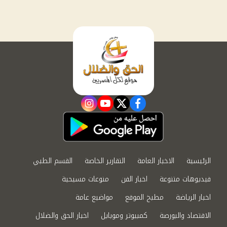
instagram
youtube
twitter
facebook
الرئيسية
الاخبار العامة
التقارير الخاصة
القسم الطبي
فيديوهات متنوعة
اخبار الفن
منوعات مسيحية
اخبار الرياضة
مطبخ الموقع
مواضيع عامة
الاقتصاد والبورصة
كمبيوتر وموبايل
اخبار الحق والضلال