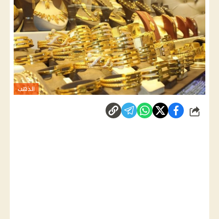
الذهب
شارك