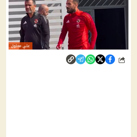
علي معلول
شارك