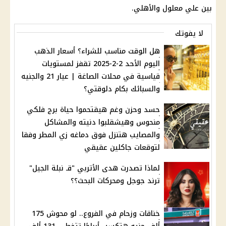
بين علي معلول والأهلي.
لا يفوتك
هل الوقت مناسب للشراء؟ أسعار الذهب
اليوم الأحد 2-2-2025 تقفز لمستويات
قياسية في محلات الصاغة | عيار 21 والجنيه
والسبائك بكام دلوقتي؟
حسد وحزن وغم هيقتحموا حياة برج فلكي
منحوس وهيشقلبوا دنيته والمشاكل
والمصايب هتنزل فوق دماغه زي المطر وفقا
لتوقعات جاكلين عقيقي
لماذا تصدرت هدى الأتربي "قـ نبلة الجيل"
ترند جوجل ومحركات البحث؟؟
خناقات وزحام في الفروع.. لو محوش 175