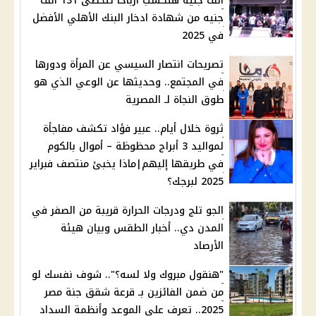
ألف جنيه هتكسب أرباحًا تتخطى 131 ألف
جنيه من شهادة ادخار البنك الأهلي الأفضل
في 2025
تصريحات انتصار السيسي عن المرأة ودورها
في المجتمع.. وحديثها عن الوعي الذي هو
طوق النجاة لـ المصرية
ثروة خلال أيام.. عبير فؤاد تكشف مفاجأة
لمواليد 3 أبراج محظوظة – أموال بالكوم
في طريقها إليهم|ماذا يخبئ منتصف فبراير
2025 لبرجك؟
الجو تلج ودرجات الحرارة قريبة من الصفر في
المدن دي.. أخبار الطقس وبيان هيئة
الأرصاد
"هنقول مبروك ولا لسه؟".. شوف نفسك لو
من ضمن الفائزين بـ قرعة شقق جنة مصر
2025.. تعرف علي الموعد وأنظمة السداد