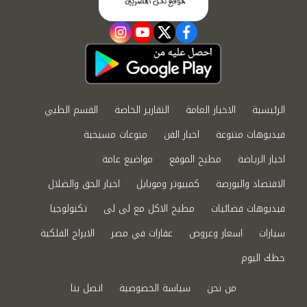
instagram
youtube
twitter
facebook
الرئيسية
الاخبار العامة
التقارير الخاصة
القسم الطبي
فيديوهات متنوعة
اخبار الفن
منوعات مسيحية
اخبار الرياضة
مطبخ الموقع
مواضيع عامة
الاقتصاد والبورصة
كمبيوتر وموبايل
اخبار الحق والضلال
فيديوهات فضائيات
مطبخ الاكل مع لى لى
تكنولوجيا
سيارات
اسعار وعروض
عقارات في مصر
الابراج الفلكية
حظك اليوم
من نحن
سياسة الخصوصية
اتصل بنا