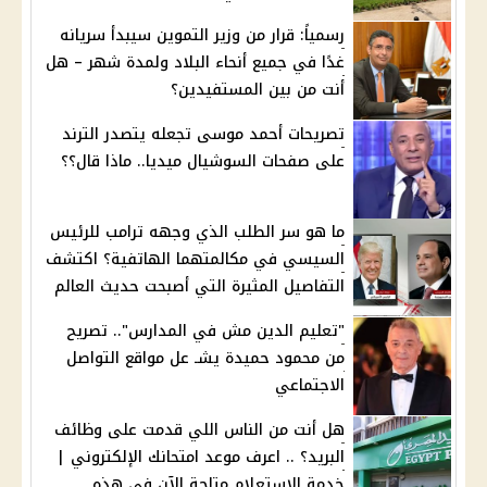
رسمياً: قرار من وزير التموين سيبدأ سريانه
غدًا في جميع أنحاء البلاد ولمدة شهر – هل
أنت من بين المستفيدين؟
تصريحات أحمد موسى تجعله يتصدر الترند
على صفحات السوشيال ميديا.. ماذا قال؟؟
ما هو سر الطلب الذي وجهه ترامب للرئيس
السيسي في مكالمتهما الهاتفية؟ اكتشف
التفاصيل المثيرة التي أصبحت حديث العالم
"تعليم الدين مش في المدارس".. تصريح
من محمود حميدة يشـ عل مواقع التواصل
الاجتماعي
هل أنت من الناس اللي قدمت على وظائف
البريد؟ .. اعرف موعد امتحانك الإلكتروني |
خدمة الاستعلام متاحة الآن في هذه