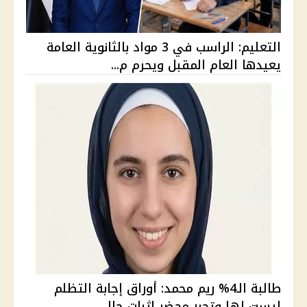
التعليم: الراسب في 3 مواد بالثانوية العامة
يعيدها العام المقبل ويحرم م...
طالبة الـ4% ريم محمد: أوراق إجابة التظلم
ليست لها وتحرر محضر إثبات حال...