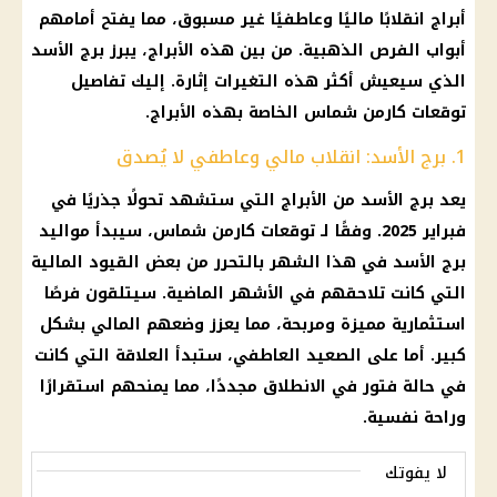
أبراج انقلابًا ماليًا وعاطفيًا غير مسبوق، مما يفتح أمامهم
أبواب الفرص الذهبية. من بين هذه الأبراج، يبرز برج الأسد
الذي سيعيش أكثر هذه التغيرات إثارة. إليك تفاصيل
توقعات كارمن شماس الخاصة بهذه الأبراج.
1. برج الأسد: انقلاب مالي وعاطفي لا يُصدق
يعد برج الأسد من الأبراج التي ستشهد تحولًا جذريًا في
فبراير 2025. وفقًا لـ توقعات كارمن شماس، سيبدأ مواليد
برج الأسد في هذا الشهر بالتحرر من بعض القيود المالية
التي كانت تلاحقهم في الأشهر الماضية. سيتلقون فرصًا
استثمارية مميزة ومربحة، مما يعزز وضعهم المالي بشكل
كبير. أما على الصعيد العاطفي، ستبدأ العلاقة التي كانت
في حالة فتور في الانطلاق مجددًا، مما يمنحهم استقرارًا
وراحة نفسية.
لا يفوتك