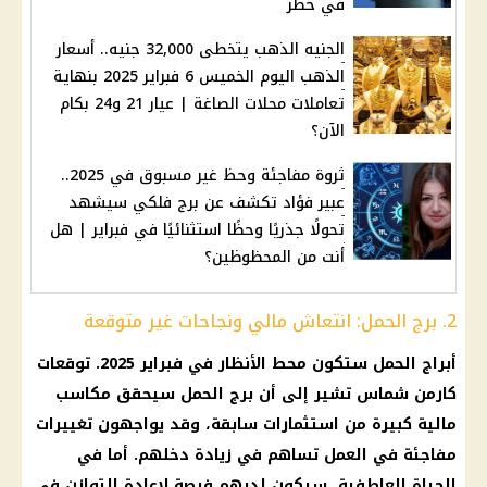
في خطر
الجنيه الذهب يتخطى 32,000 جنيه.. أسعار
الذهب اليوم الخميس 6 فبراير 2025 بنهاية
تعاملات محلات الصاغة | عيار 21 و24 بكام
الآن؟
ثروة مفاجئة وحظ غير مسبوق في 2025..
عبير فؤاد تكشف عن برج فلكي سيشهد
تحولًا جذريًا وحظًا استثنائيًا في فبراير | هل
أنت من المحظوظين؟
2. برج الحمل: انتعاش مالي ونجاحات غير متوقعة
أبراج الحمل ستكون محط الأنظار في فبراير 2025. توقعات
كارمن شماس تشير إلى أن برج الحمل سيحقق مكاسب
مالية كبيرة من استثمارات سابقة، وقد يواجهون تغييرات
مفاجئة في العمل تساهم في زيادة دخلهم. أما في
الحياة العاطفية، سيكون لديهم فرصة لإعادة التوازن في