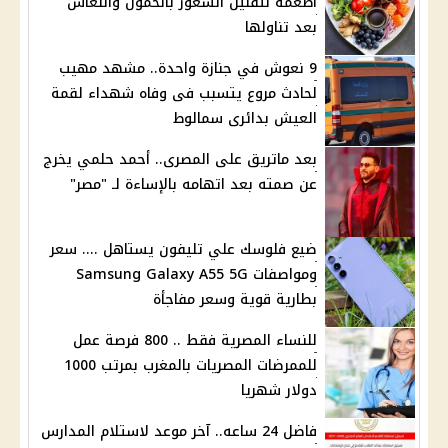
أطعمة لتقليل الشعور بالخمول والنعاس
بعد تناولها
9 نعوش في جنازة واحدة.. مشهد مهيب
لحادث مروع يتسبب فى وفاه شهداء لقمة
العيش بدائرى سمالوط
بعد ماتريق على المصرى.. أحمد حلمي يخرج
عن صمته بعد اتهامه بالإساءة لـ "مصر"
ضيع فلوسك علي تليفون يستاهل .... سعر
ومواصفات Samsung Galaxy A55 5G
بطارية قوية وسعر مفاجأة
للنساء المصرية فقط .. 800 فرصة عمل
للممرضات المصريات بالمغرب بمرتب 1000
دولار شهريا
فاضل 24 ساعه.. آخر موعد لاستلام المدارس