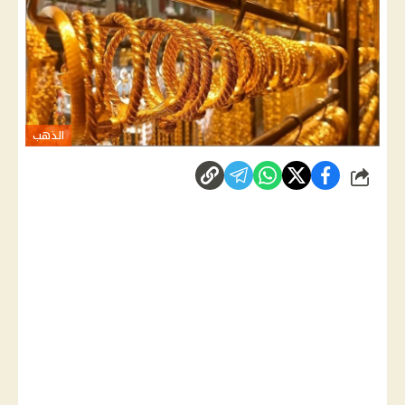
الذهب
شارك