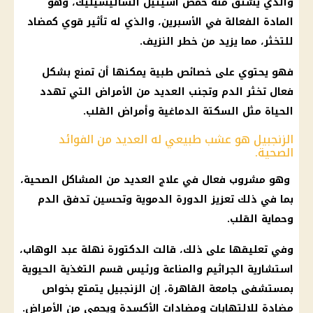
والذي يشتق منه حمض أسيتيل الساليسيليك، وهو
المادة الفعالة في الأسبرين، والذي له تأثير قوي كمضاد
للتخثر، مما يزيد من خطر النزيف.
فهو يحتوي على خصائص طبية يمكنها أن تمنع بشكل
فعال تخثر الدم وتجنب العديد من الأمراض التي تهدد
الحياة مثل
السكتة الدماغية
وأمراض القلب.
الزنجبيل هو عشب طبيعي له العديد من الفوائد
الصحية.
وهو مشروب فعال في علاج العديد من المشاكل الصحية،
بما في ذلك تعزيز الدورة الدموية وتحسين تدفق الدم
وحماية القلب.
وفي تعليقها على ذلك، قالت الدكتورة نهلة عبد الوهاب،
استشارية الجراثيم والمناعة ورئيس قسم التغذية الحيوية
بمستشفى جامعة
القاهرة
، إن
الزنجبيل
يتمتع بخواص
مضادة للالتهابات ومضادات الأكسدة ويحمي من الأمراض.