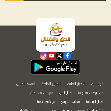
instagram
youtube
twitter
facebook
الرئيسية
الاخبار العامة
التقارير الخاصة
القسم الطبي
فيديوهات متنوعة
اخبار الفن
منوعات مسيحية
اخبار الرياضة
مطبخ الموقع
مواضيع عامة
الاقتصاد والبورصة
كمبيوتر وموبايل
اخبار الحق والضلال