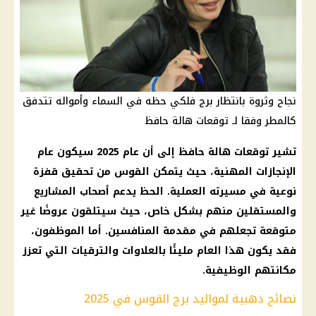
نجاح وثروة بانتظار برج فلكي حظه في السماء وأمواله تتدفق
كالمطر وفقا لـ توقعات هالة حافظ
تشير توقعات هالة حافظ إلى أن عام 2025 سيكون عام
الإنجازات المهنية، حيث يتمكن القوس من تحقيق قفزة
نوعية في مسيرته العملية. الحظ يدعم أصحاب المشاريع
والمستقلين منهم بشكل خاص، حيث سيتلقون عروضًا غير
متوقعة تجعلهم في مقدمة المنافسين. أما الموظفون،
فقد يكون هذا العام مليئًا بالعلاوات والترقيات التي تعزز
مكانتهم الوظيفية.
نصائح ذهبية لمواليد برج القوس في 2025