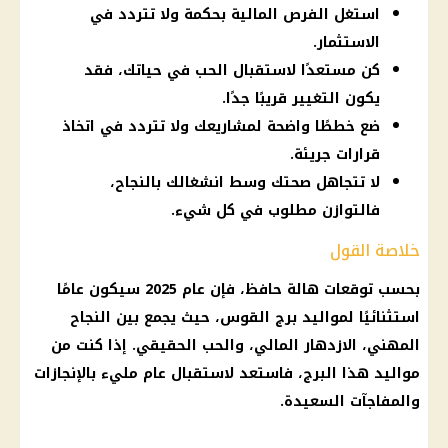
استغل الفرص المالية بحكمة ولا تتردد في
الاستثمار.
كن مستعدًا لاستقبال الحب في حياتك، فقد
يكون التغيير قريبًا جدًا.
ضع خططًا واضحة لمشاريعك ولا تتردد في اتخاذ
قرارات جريئة.
لا تتجاهل صحتك وسط انشغالك بالنجاح،
فالتوازن مطلوب في كل شيء.
خلاصة القول
بحسب توقعات هالة حافظ، فإن عام 2025 سيكون عامًا
استثنائيًا لمواليد برج القوس، حيث يجمع بين النجاح
المهني، الازدهار المالي، والحب الحقيقي. إذا كنت من
مواليد هذا البرج، فاستعد لاستقبال عام مليء بالإنجازات
والمفاجآت السعيدة.