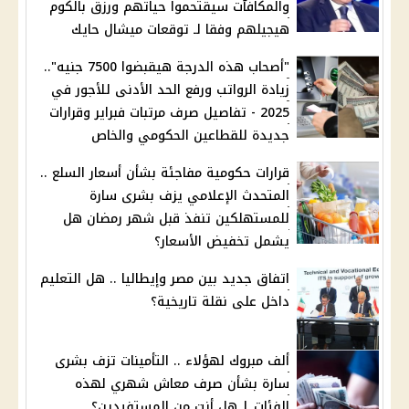
والمكافآت سيقتحموا حياتهم ورزق بالكوم
هيجيلهم وفقا لـ توقعات ميشال حايك
"أصحاب هذه الدرجة هيقبضوا 7500 جنيه"..
زيادة الرواتب ورفع الحد الأدنى للأجور في
2025 - تفاصيل صرف مرتبات فبراير وقرارات
جديدة للقطاعين الحكومي والخاص
قرارات حكومية مفاجئة بشأن أسعار السلع ..
المتحدث الإعلامي يزف بشرى سارة
للمستهلكين تنفذ قبل شهر رمضان هل
يشمل تخفيض الأسعار؟
اتفاق جديد بين مصر وإيطاليا .. هل التعليم
داخل على نقلة تاريخية؟
ألف مبروك لهؤلاء .. التأمينات تزف بشرى
سارة بشأن صرف معاش شهري لهذه
الفئات | هل أنت من المستفيدين؟