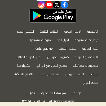
instagram
youtube
twitter
facebook
الرئيسية
الاخبار العامة
التقارير الخاصة
القسم الطبي
فيديوهات متنوعة
اخبار الفن
منوعات مسيحية
اخبار الرياضة
مطبخ الموقع
مواضيع عامة
الاقتصاد والبورصة
كمبيوتر وموبايل
اخبار الحق والضلال
فيديوهات فضائيات
مطبخ الاكل مع لى لى
تكنولوجيا
سيارات
اسعار وعروض
عقارات في مصر
الابراج الفلكية
حظك اليوم
من نحن
سياسة الخصوصية
اتصل بنا
©2024 الحق والضلال All Rights Reserved.