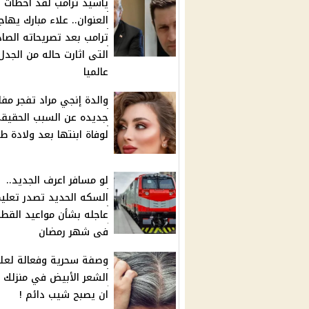
ياسيد ترامب لقد أخطأت 
العنوان.. علاء مبارك يهاج
ترامب بعد تصريحاته الصا
التى اثارت حاله من الجدل
عالميا
والدة إنجي مراد تفجر مفا
جديده عن السبب الحقيق
لوفاة ابنتها بعد ولادة ط
لو مسافر اعرف الجديد..
السكه الحديد تصدر تعلي
عاجله بشأن مواعيد القطا
فى شهر رمضان
وصفة سحرية وفعالة لعل
الشعر الأبيض في منزلك 
ان يصبح شيب دائم !