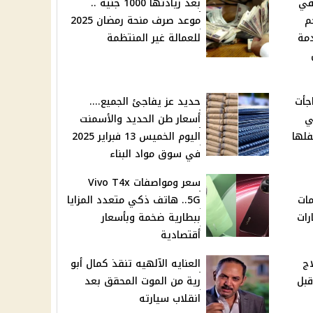
في
بعد زيادتها 1000 جنية ..
م
موعد صرف منحة رمضان 2025
دمة
للعمالة غير المنتظمة
جأت
حديد عز يفاجئ الجميع....
ي
أسعار طن الحديد والأسمنت
فلها
اليوم الخميس 13 فبراير 2025
في سوق مواد البناء
سعر ومواصفات Vivo T4x
مات
5G.. هاتف ذكي متعدد المزايا
رات
ببطارية ضخمة وبأسعار
أقتصادية
اج
العنايه الآلهيه تنقذ كمال أبو
قبل
رية من الموت المحقق بعد
انقلاب سيارته