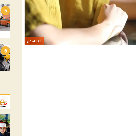
5
اليانسون
6