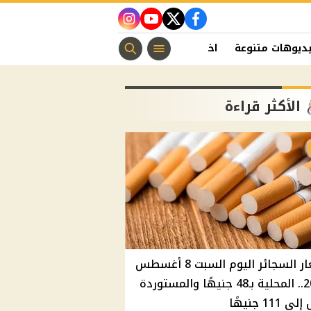
instagram
youtube
twitter
facebook
ديوهات متنوعة
اخبار الفن
منوعات مسيحية
اخبار الرياضة
الأكثر قراءة
أسعار السجائر اليوم السبت 8 أغسطس
2026.. المحلية بـ48 جنيهًا والمستوردة
 111 جنيهًا