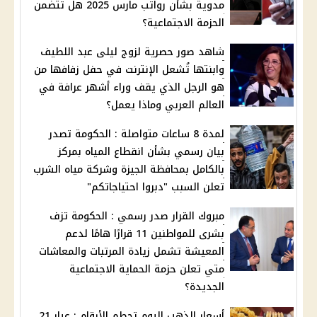
مدوية بشأن رواتب مارس 2025 هل تتضمن
الحزمة الاجتماعية؟
شاهد صور حصرية لزوج ليلى عبد اللطيف
وابنتها تُشعل الإنترنت في حفل زفافها من
هو الرجل الذي يقف وراء أشهر عرافة في
العالم العربي وماذا يعمل؟
لمدة 8 ساعات متواصلة : الحكومة تصدر
بيان رسمي بشأن انقطاع المياه بمركز
بالكامل بمحافظة الجيزة وشركة مياه الشرب
تعلن السبب "دبروا احتياجاتكم"
مبروك القرار صدر رسمي : الحكومة تزف
بشرى للمواطنين 11 قرارًا هامًا لدعم
المعيشة تشمل زيادة المرتبات والمعاشات
متي تعلن حزمة الحماية الاجتماعية
الجديدة؟
أسعار الذهب اليوم تحطم الأرقام : عيار 21