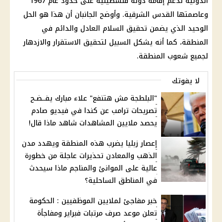
الدولية لدعم إقامة دولة فلسطينية على حدود عام 1967
وعاصمتها القدس الشرقية. وأوضح الجانبان أن هذا هو الحل
الوحيد الذي يضمن تحقيق السلام العادل والدائم في
المنطقة، كما أنه يشكل السبيل لتحقيق الاستقرار والازدهار
لجميع شعوب المنطقة.
لا يفوتك
"البلطجة مش هتنفع" علاء مبارك يفــضـح
تصريحات ترامب عن كندا في فيديو صادم
يحصد ملايين المشاهدات شاهد ماذا قال!
إعصار زبليا يضرب هذه المنطقة ويهدد مدن
الذهب والمعادن تحذيرات عاجلة من خطورة
عالية على الموانئ والمناجم ماذا سيحدث
في المناطق الساحلية؟
خبر مفاجئ لملايين الموظفيين : الحكومة
تعلن موعد صرف مرتبات فبراير ومفاجأة