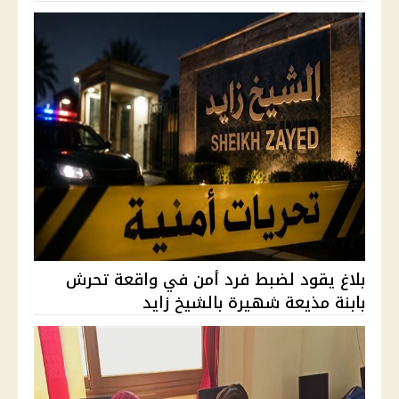
بلاغ يقود لضبط فرد أمن في واقعة تحرش
بابنة مذيعة شهيرة بالشيخ زايد