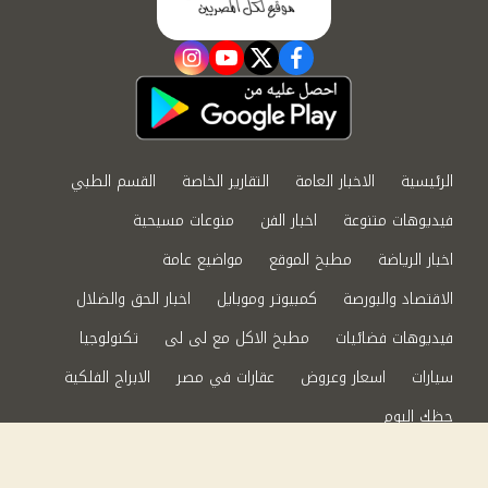
instagram
youtube
twitter
facebook
الرئيسية
الاخبار العامة
التقارير الخاصة
القسم الطبي
فيديوهات متنوعة
اخبار الفن
منوعات مسيحية
اخبار الرياضة
مطبخ الموقع
مواضيع عامة
الاقتصاد والبورصة
كمبيوتر وموبايل
اخبار الحق والضلال
فيديوهات فضائيات
مطبخ الاكل مع لى لى
تكنولوجيا
سيارات
اسعار وعروض
عقارات في مصر
الابراج الفلكية
حظك اليوم
من نحن
سياسة الخصوصية
اتصل بنا