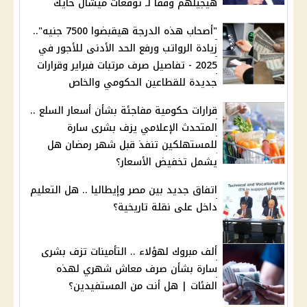
هيجيلهم وفقا لـ توقعات ميشال حايك
"أصحاب هذه الدرجة هيقبضوا 7500 جنيه"..
زيادة الرواتب ورفع الحد الأدنى للأجور في
2025 - تفاصيل صرف مرتبات فبراير وقرارات
جديدة للقطاعين الحكومي والخاص
قرارات حكومية مفاجئة بشأن أسعار السلع ..
المتحدث الإعلامي يزف بشرى سارة
للمستهلكين تنفذ قبل شهر رمضان هل
يشمل تخفيض الأسعار؟
اتفاق جديد بين مصر وإيطاليا .. هل التعليم
داخل على نقلة تاريخية؟
ألف مبروك لهؤلاء .. التأمينات تزف بشرى
سارة بشأن صرف معاش شهري لهذه
الفئات | هل أنت من المستفيدين؟