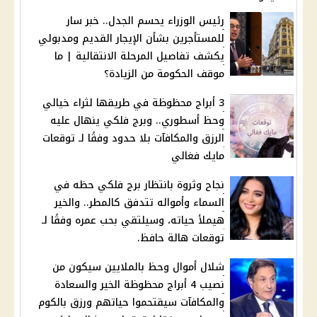
رئيس الوزراء يحسم الجدل.. خبر سار
للمستأجرين بشأن الإيجار القديم ومدبولي
يكشف تفاصيل المرحلة الانتقالية | ما
موقف الحكومة من الزيادة؟
3 أبراج محظوظة في طريقها لثراء خيالي
وحظ أسطوري.. وبرج فلكي ينهال عليه
الرزق والمكافآت بلا حدود وفقًا لـ توقعات
مايك فغالي
نجاح وثروة بانتظار برج فلكي حظه في
السماء وأمواله تتدفق كالمطر.. والخير
هيملأ حياته، وسيلتقي بحب عمره وفقًا لـ
توقعات هالة حافظ.
شلال أموال وحظ بالملايين سيكون من
نصيب 4 أبراج محظوظة الخير والسعادة
والمكافآت سيقتحموا حياتهم ورزق بالكوم