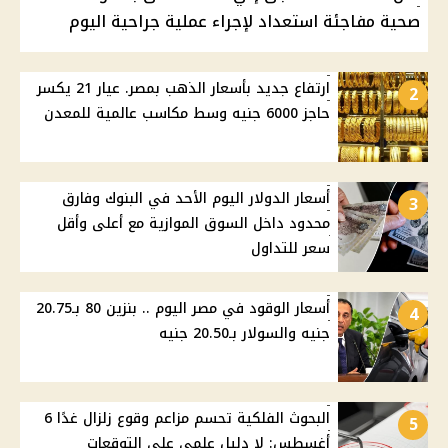
صحية مفاجئة استعداد لإجراء عملية جراحية اليوم
ارتفاع جديد بأسعار الذهب بمصر. عيار 21 يكسر
2
حاجز 6000 جنيه وسط مكاسب عالمية للمعدن
أسعار الدولار اليوم الأحد في البنوك وفارق
3
محدود داخل السوق الموازية مع أعلى وأقل
سعر للتداول
أسعار الوقود في مصر اليوم .. بنزين 80 بـ20.75
4
جنيه والسولار بـ20.50 جنيه
البحوث الفلكية تحسم مزاعم وقوع زلزال غدًا 6
5
أغسطس: لا دليل علمي على التوقعات