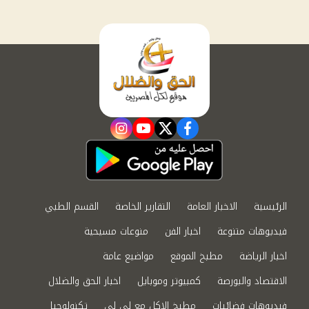
instagram
youtube
twitter
facebook
الرئيسية
الاخبار العامة
التقارير الخاصة
القسم الطبي
فيديوهات متنوعة
اخبار الفن
منوعات مسيحية
اخبار الرياضة
مطبخ الموقع
مواضيع عامة
الاقتصاد والبورصة
كمبيوتر وموبايل
اخبار الحق والضلال
فيديوهات فضائيات
مطبخ الاكل مع لى لى
تكنولوجيا