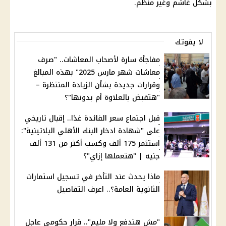
بشكل غاشم وغير منظم.
لا يفوتك
مفاجأة سارة لأصحاب المعاشات.. "صرف
معاشات شهر مارس 2025" بهذه المبالغ
وقرارات جديدة بشأن الزيادة المنتظرة –
"هتقبض بالعلاوة أم بدونها"؟
قبل اجتماع سعر الفائدة غدًا.. إقبال تاريخي
على "شهادة ادخار البنك الأهلي البلاتينية":
استثمر 175 ألف وكسب أكثر من 131 ألف
جنيه | "هتعملها إزاي"؟
ماذا يحدث عند التأخر في تسجيل استمارات
الثانوية العامة؟.. اعرف التفاصيل
"مش هتدفع ولا مليم".. قرار حكومي عاجل