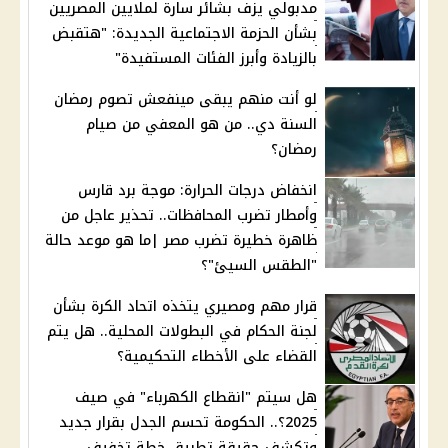
مدبولي يزف بشائر سارة لملايين المصريين
بشأن الحزمة الاجتماعية الجديدة: "هتقبض
بالزيادة وأبرز الفئات المستفيدة"
لو أنت منهم يبقى مينفعش تصوم رمضان
السنة دي.. من هو المعفي من صيام
رمضان؟
انخفاض درجات الحرارة: موجة برد قارس
وأمطار تضرب المحافظات.. تحذير عاجل من
ظاهرة خطيرة تضرب مصر |ما هو موعد حالة
"الطقس السيئ"؟
قرار مهم ومصيري يتخذه اتحاد الكرة بشأن
لجنة الحكام في البطولات المحلية.. هل يتم
القضاء على الأخطاء التحكيمية؟
هل سيتم "انقطاع الكهرباء" في صيف
2025؟.. الحكومة تحسم الجدل بقرار جديد
وتكشف حقيقة تطبيق خطة تخفيف