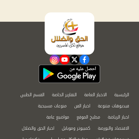
instagram
youtube
twitter
facebook
الرئيسية
الاخبار العامة
التقارير الخاصة
القسم الطبي
فيديوهات متنوعة
اخبار الفن
منوعات مسيحية
اخبار الرياضة
مطبخ الموقع
مواضيع عامة
الاقتصاد والبورصة
كمبيوتر وموبايل
اخبار الحق والضلال