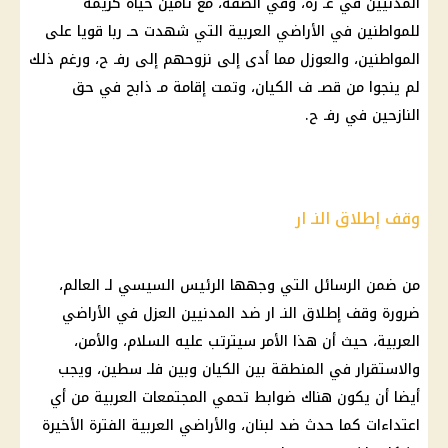
المدنيين في غـ زة، وفي الضفة، مع تأمين حياة كريمة
للمواطنين في الأراضي العربية التي شهدت حـ ربا قويا على
المواطنين، والعوزل مما أدى إلى نزوحهم إلى رفـ ح، ورغم ذلك
لم ينجوا من قصـ ف الكيان، وتمت إقامة مـ ذابح في حق
النازحين في رفـ ح.
وقف إطلاق النـ ار
من ضمن الرسائل التي وجهها الرئيس السيسي لـ العالم،
ضرورة وقف إطلاق النـ ار ضد المدنيين العزل في الأراضي
العربية، حيث أن هذا الأمر سيترتب عليه السلام، والأمن،
والاستقرار في المنطقة بين الكيان وبين فلـ سطين، ويجب
أيضا أن يكون هناك ضوابط تحمي المجتمعات العربية من أي
اعتداءات كما حدث ضد لبنان، والأراضي العربية الفترة الأخيرة