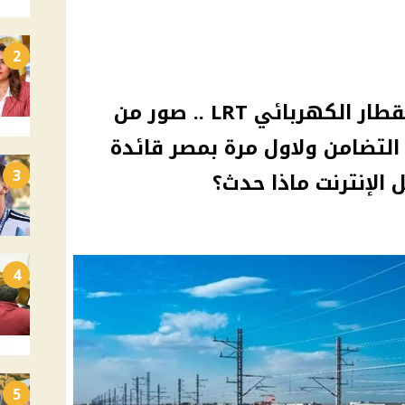
2
مفاجأة للمصريين بشأن القطار الكهربائي LRT .. صور من
التضامن ولاول مرة بمصر قائدة
3
الإنترنت ماذا حدث؟
4
5