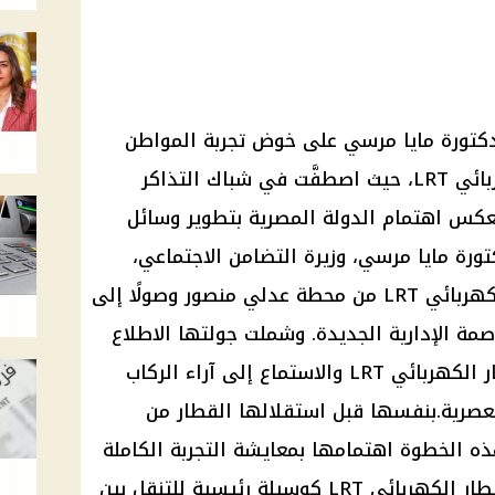
ي LRT .. حرصت الدكتورة مايا مرسي على خوض تجربة المواطن
العادي عند استخدام القطار الكهربائي LRT، حيث اصطفَّت في شباك التذاكر
كس اهتمام الدولة المصرية بتطوير وسائل
تورة مايا مرسي، وزيرة التضامن الاجتماعي،
بجولة تفقدية شاملة عبر القطار الكهربائي LRT من محطة عدلي منصور وصولًا إلى
صمة الإدارية الجديدة. وشملت جولتها الاطلاع
على الخدمات المقدمة داخل القطار الكهربائي LRT والاستماع إلى آراء الركاب
لعصرية.بنفسها قبل استقلالها القطار من
الخطوة اهتمامها بمعايشة التجربة الكاملة
للمواطنين الذين يعتمدون على القطار الكهربائي LRT كوسيلة رئيسية للتنقل بين