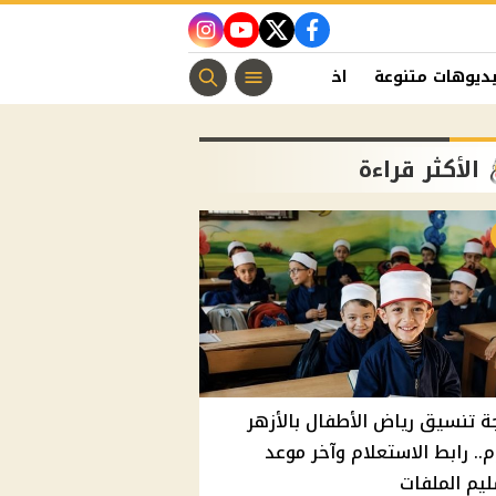
instagram
youtube
twitter
facebook
ديوهات متنوعة
اخبار الفن
منوعات مسيحية
اخبار الرياضة
الأكثر قراءة
ة تنسيق رياض الأطفال بالأزهر
م.. رابط الاستعلام وآخر موعد
يم الملفات