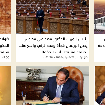
رئيس الوزراء الدكتور مصطفى مدبولي
ضوابط
دمة
يصل البرلمان فجأة وسط ترقب واسع عقب
الحكو
اجتماع مشروع رأس الحكمة
شروط 
الإثنين 23/فبراير/2026 - 01:36 م
السبت 31/يناير/026