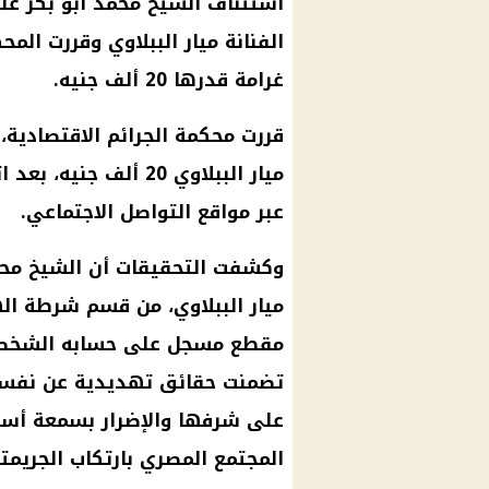
استئناف الشيخ محمد أبو بكر 
الفنانة ميار الببلاوي وقررت ال
غرامة قدرها 20 ألف جنيه.
قررت محكمة الجرائم الاقتصادية،
ميار الببلاوي 20 أل
عبر
مواقع التواصل الاجتماعي
.
وكشفت التحقيقات أن الشيخ محم
ميار الببلاوي، من قسم
شرطة
اله
مقطع مسجل على حسابه الشخصي 
تضمنت حقائق تهديدية عن نفسها،
على شرفها والإضرار بسمعة أسرت
المجتمع المصري بارتكاب الجريمت