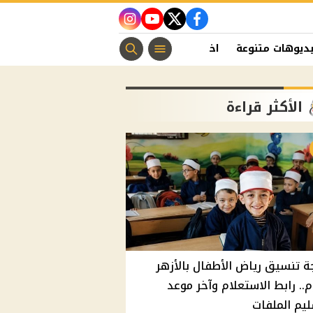
instagram
youtube
twitter
facebook
ديوهات متنوعة
اخبار الفن
منوعات مسيحية
اخبار الرياضة
الأكثر قراءة
ة تنسيق رياض الأطفال بالأزهر
م.. رابط الاستعلام وآخر موعد
يم الملفات