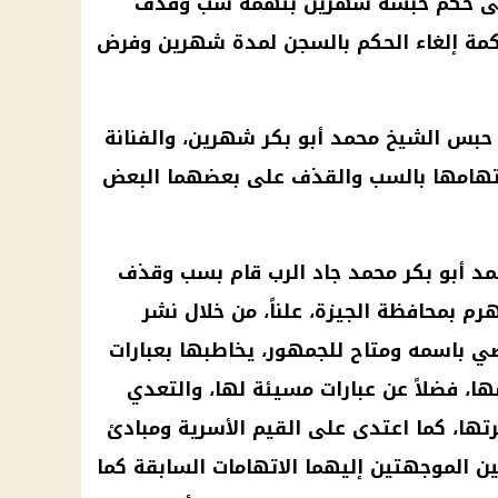
على حكم حبسه شهرين بتهمة سب وقذف
محكمة إلغاء الحكم بالسجن لمدة شهرين وفرض
 حبس الشيخ محمد أبو بكر شهرين، والفنانة
ف جنيه، بعد اتهامها بالسب والقذف على بعضهما البعض
د أبو بكر محمد جاد الرب قام بسب وقذف
رم بمحافظة
الجيزة
، علناً، من خلال نشر
باسمه ومتاح للجمهور، يخاطبها بعبارات
 فضلاً عن عبارات مسيئة لها، والتعدي
ها، كما اعتدى على القيم الأسرية ومبادئ
ين الموجهتين إليهما الاتهامات السابقة كما