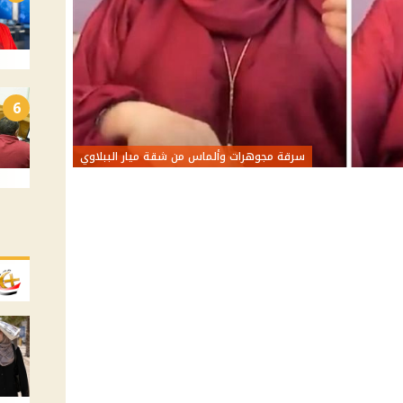
6
سرقة مجوهرات وألماس من شقة ميار الببلاوي