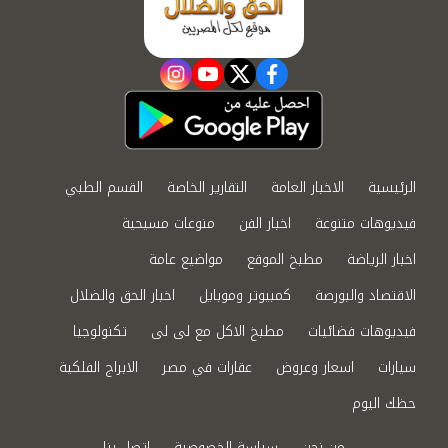
instagram
youtube
twitter
facebook
الرئيسية
الاخبار العامة
التقارير الخاصة
القسم الطبي
فيديوهات متنوعة
اخبار الفن
منوعات مسيحية
اخبار الرياضة
مطبخ الموقع
مواضيع عامة
الاقتصاد والبورصة
كمبيوتر وموبايل
اخبار الحق والضلال
فيديوهات فضائيات
مطبخ الاكل مع لى لى
تكنولوجيا
سيارات
اسعار وعروض
عقارات في مصر
الابراج الفلكية
حظك اليوم
من نحن
سياسة الخصوصية
اتصل بنا