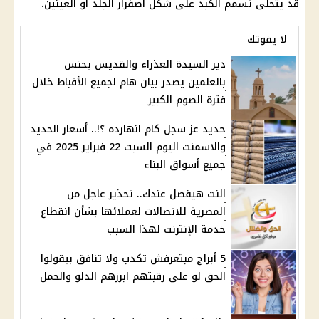
قد يتجلى تسمم الكبد على شكل اصفرار الجلد أو العينين.
لا يفوتك
دير السيدة العذراء والقديس يحنس
بالعلمين يصدر بيان هام لجميع الأقباط خلال
فترة الصوم الكبير
حديد عز سجل كام انهارده ؟!.. أسعار الحديد
والاسمنت اليوم السبت 22 فبراير 2025 في
جميع أسواق البناء
النت هيفصل عندك.. تحذير عاجل من
المصرية للاتصالات لعملائها بشأن انقطاع
خدمة الإنترنت لهذا السبب
5 أبراج مبتعرفش تكدب ولا تنافق بيقولوا
الحق لو على رقبتهم ابرزهم الدلو والحمل