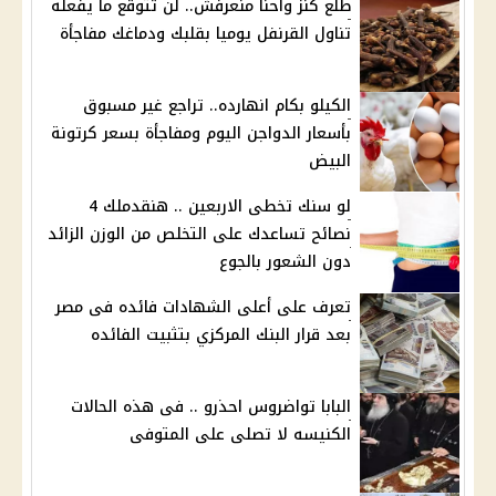
طلع كنز واحنا منعرفش.. لن تتوقع ما يفعله
تناول القرنفل يوميا بقلبك ودماغك مفاجأة
الكيلو بكام انهارده.. تراجع غير مسبوق
بأسعار الدواجن اليوم ومفاجأة بسعر كرتونة
البيض
لو سنك تخطى الاربعين .. هنقدملك 4
نصائح تساعدك على التخلص من الوزن الزائد
دون الشعور بالجوع
تعرف على أعلى الشهادات فائده فى مصر
بعد قرار البنك المركزي بتثبيت الفائده
البابا تواضروس احذرو .. فى هذه الحالات
الكنيسه لا تصلى على المتوفى