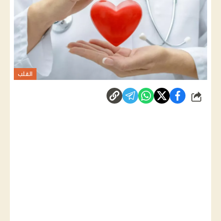
القلب
شارك