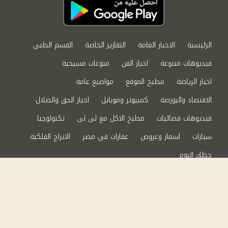
الرئيسية
الاخبار العامة
التقارير الخاصة
القسم الطبي
فيديوهات متنوعة
اخبار الفن
منوعات مسيحية
اخبار الرياضة
مطبخ الموقع
مواضيع عامة
الاقتصاد والبورصة
كمبيوتر وموبايل
اخبار الحق والضلال
فيديوهات فضائيات
مطبخ الاكل مع لى لى
تكنولوجيا
سيارات
اسعار وعروض
عقارات في مصر
الابراج الفلكية
حظك اليوم
من نحن
سياسة الخصوصية
اتصل بنا
©2024 الحق والضلال All Rights Reserved.
Powered by