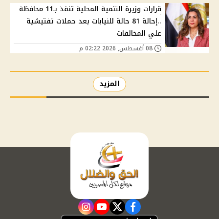
قرارات وزيرة التنمية المحلية تنفذ بـ11 محافظة
..إحالة 81 حالة للنيابات بعد حملات تفتيشية
علي المخالفات
08 أغسطس, 2026 02:22 م
المزيد
instagram
youtube
twitter
facebook