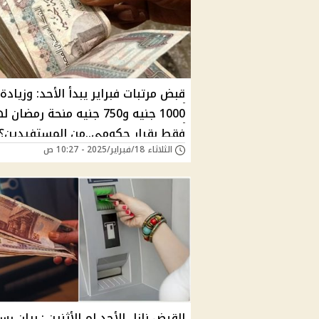
قبض مرتبات فبراير يبدأ الأحد: وزيادة
1000 جنيه و750 جنيه منحة رمضان
فقط بقرار حكومي..من المستفيدين؟
الثلاثاء 18/فبراير/2025 - 10:27 ص
القبض نازل الأحد ام الأثنين : بيان ر