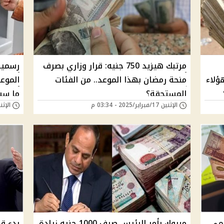
مرتبك هيزيد 750 جنيه: قرار وزاري بصرف
رسميا:
 لهؤلاء
منحة رمضان بهذا الموعد.. من الفئات
الموع
المستحقة؟
ما سي
الإثنين 17/فبراير/2025 - 03:34 م
الإثنين 17/فبراير/25
سمي
مبروك بأمر الرئيس صرف 1000 جنيه زيادة
بدء قب