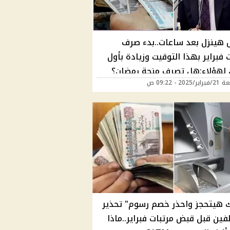
 هينزل بعد ساعات..بدء صرف
 فبراير بهذا التوقيت وزيادة بأول
لهؤلاء:هل تصرف منحة رمضان؟
202 - 09:22 ص
ك هيتحجز واحذر خصم رسوم" تحذير
ين قبل قبض مرتبات فبراير..ماذا