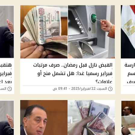
ارسة
القبض نازل قبل رمضان.. صرف مرتبات
هتقبض
حسم
فبراير رسميا غدا: هل تشمل منح أو
صرف
علاوات؟
بعد إع
السبت 22/فبراير/2025 - 09:41 ص
السبت 22/فبراير/25
المست