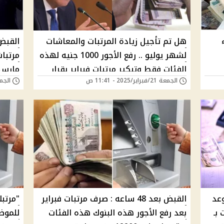
هل تم تأجيل زيادة المرتبات والمعاشات
القبض
لشهر يوليو .. رفع الأجور 1000 جنيه لهذه
مرتبات
الفئات فقط وتبكير مرتبات فبراير بقرار
مارس 
الجمعة 21/فبراير/2025 - 11:41 ص
الجمعة 21/فبراير/5
رسمي القبض امتي؟
وعد
القبض بعد 48 ساعه : صرف مرتبات فبراير
"مرتب
بـ
بعد رفع الأجور هذه البنوك هذه الفئات
للموظف