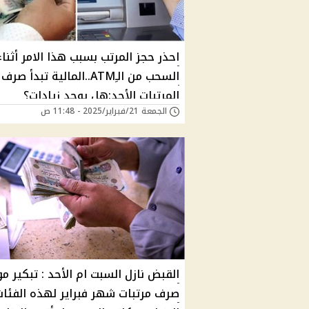
احذر حجز المرتب بسبب هذا الامر أثناء
السحب من الـِATM..المالية تبدأ صرف
المرتبات الأحد:هل يوجد زيادات؟
الجمعة 21/فبراير/2025 - 11:48 ص
القبض نازل السبت ام الأحد : تبكير م
صرف مرتبات شهر فبراير لهذه الفئات 