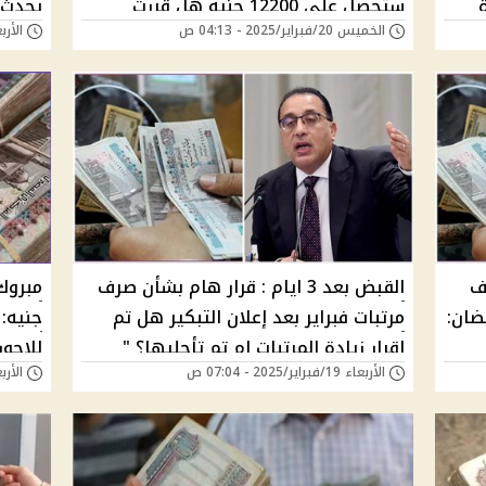
ستحصل علي 12200 جنيه هل قررت
يحدث أ
الخميس 20/فبراير/2025 - 04:13 ص
الأربعاء 19/فبراير/
الحكومة زيادة المرتبات؟
ف
القبض بعد 3 ايام : قرار هام بشأن صرف
ضان:
مرتبات فبراير بعد إعلان التبكير هل تم
جنيه: 
إقرار زيادة المرتبات ام تم تأجليها؟ "
للاجور
الأربعاء 19/فبراير/2025 - 07:04 ص
الأربعاء 19/فبراير/
بشري سارة"