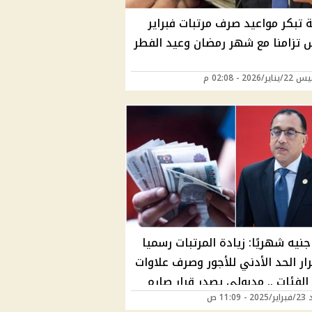
ة تبكر مواعيد صرف مرتبات فبراير
 تزامنا مع شهر رمضان وعيد الفطر
/2026 - 02:08 م
700 جنيه شهريًا: زيادة المرتبات رسميا
ار الحد الأدني للأجور وصرف علاوات
لفئات .. مدبولي يصدر قرار صارم
 11:09 ص
خلال ايام أحسب مرتبك؟