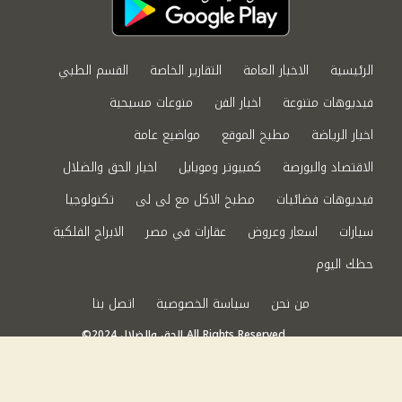
الرئيسية
الاخبار العامة
التقارير الخاصة
القسم الطبي
فيديوهات متنوعة
اخبار الفن
منوعات مسيحية
اخبار الرياضة
مطبخ الموقع
مواضيع عامة
الاقتصاد والبورصة
كمبيوتر وموبايل
اخبار الحق والضلال
فيديوهات فضائيات
مطبخ الاكل مع لى لى
تكنولوجيا
سيارات
اسعار وعروض
عقارات في مصر
الابراج الفلكية
حظك اليوم
من نحن
سياسة الخصوصية
اتصل بنا
©2024 الحق والضلال All Rights Reserved.
Powered by