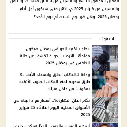
المقبل الموافق التاسع والعشرين من شعبان 1446 هـ والثامن
والعشرين من فبراير 2025 م، لتقرر متى سيكون أول أيام
رمضان 2025، وهل هو يوم السبت أم يوم الأحد؟
لا يفوتك
«خلو بالكم» الجو في رمضان هيكون
مفاجأة.. الأرصاد الجوية تكشف عن حالة
الطقس في رمضان 2025
وداعًا للالتهاب الحلق وانسداد الأنف.. 3
طرق سحرية لمنع التهاب الجيوب الأنفية
بمكونات من داخل منزلك
بكام الطن النهاردة؟.. أسعار مواد البناء في
الأسواق المحلية اليوم الثلاثاء 25 فبراير
2025
أبرزهم القوس والحوت.. الحظ هيكون حليف