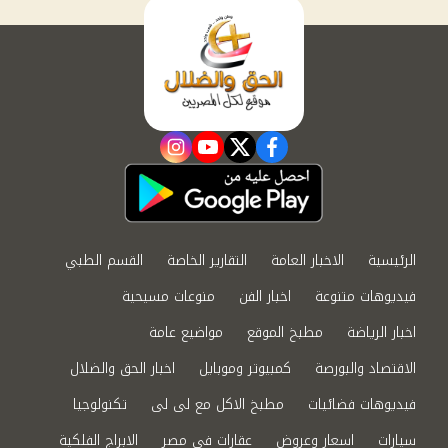
instagram
youtube
twitter
facebook
الرئيسية
الاخبار العامة
التقارير الخاصة
القسم الطبي
فيديوهات متنوعة
اخبار الفن
منوعات مسيحية
اخبار الرياضة
مطبخ الموقع
مواضيع عامة
الاقتصاد والبورصة
كمبيوتر وموبايل
اخبار الحق والضلال
فيديوهات فضائيات
مطبخ الاكل مع لى لى
تكنولوجيا
سيارات
اسعار وعروض
عقارات في مصر
الابراج الفلكية